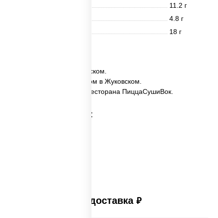
Белки
11.2 г
Жиры
4.8 г
Углеводы
18 г
6 шт.
✅ Юми заказать в Жуковском.
✅ Юми с доставкой на дом в Жуковском.
✅ Юми в Жуковском из ресторана ПиццаСушиВок.
Категории товара:
Платная доставка
руб