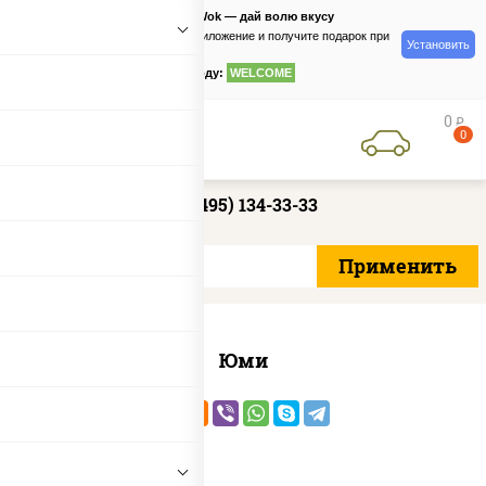
PizzaSushiWok — дай волю вкусу
Скачайте приложение и получите подарок при
Установить
заказе
по промокоду:
WELCOME
0
руб
0
+7 (495) 134-33-33
Юми