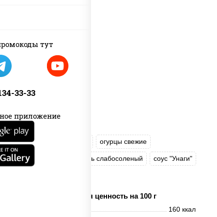
ромокоды тут
 134-33-33
ное приложение
рис
нори
креветки
огурцы свежие
сыр сливочный
лосось слабосоленый
соус "Унаги"
кунжут
Пищевая ценность на 100 г
Энерг. ценность
160 ккал