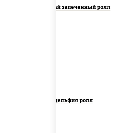
Кунсей фурай запеченный ролл
new
рис, нори, сыр сливочный, авокадо,
лосось слабосоленый
Филадельфия ролл