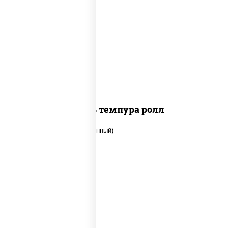
соус "цезарь" (масло растительное
загустители сахар яйца чеснок специи
перец черный консерванты), сыр
"пармезан", рис, нори, салат "айсберг",
помидоры, куриная грудка с паприкой,
сухари панировочные
Цезарь темпура ролл
рис, нори, огурцы свежие, креветки,
угорь копченый, икра "масаго", соус
"хот" (майонез кетчуп табаско чеснок
масаго)