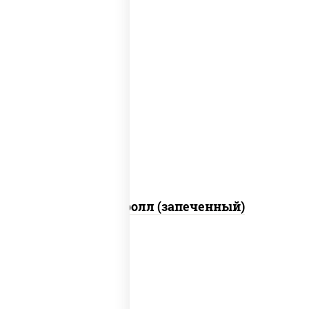
рис, нори, сыр сливочный, огурцы
свежие, икра "масаго", соус "яки"
(майонез чеснок масаго лосось
слабосолёный), соус "унаги"
Сальмон ролл (запеченный)
соус "цезарь" (масло растительное
загустители сахар яйца чеснок специи