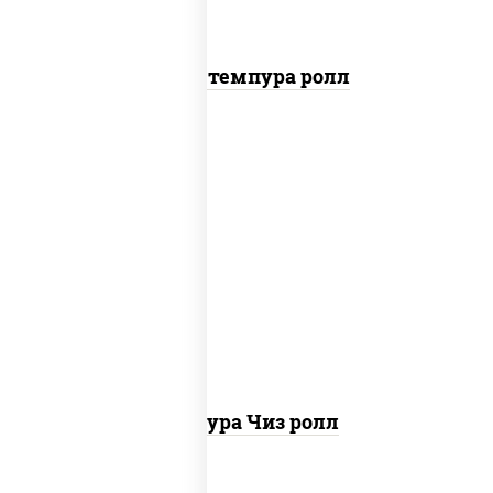
Бекон темпура ролл
рис, нори, сыр сливочный, сухари
панировочные
Темпура Чиз ролл