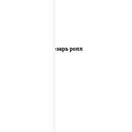
перец черный консерванты), сыр
"пармезан", рис, нори, куриная грудка с
паприкой, салат "айсберг", кунжут
Цезарь ролл
рис, нори, сыр сливочный, бекон, куриная
грудка с паприкой, сыр "пармезан", соус
"цезарь" (масло растительное
загустители сахар яйца чеснок специи
перец черный консерванты)