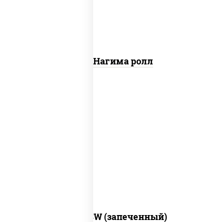
Сяке Нагима ролл
рис, нори, сыр сливочный, краб снежный,
соус "яки" (майонез чеснок масаго
лосось слабосолёный), соус "унаги"
Город PSW (запеченный)