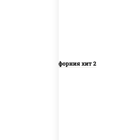
рис, нори, майонез, авокадо, краб
снежный, икра "масаго"
Калифорния хит 2
рис, нори, бекон, соус "техасский
барбекю", сыр сливочный, огурцы
свежие, сухари панировочные