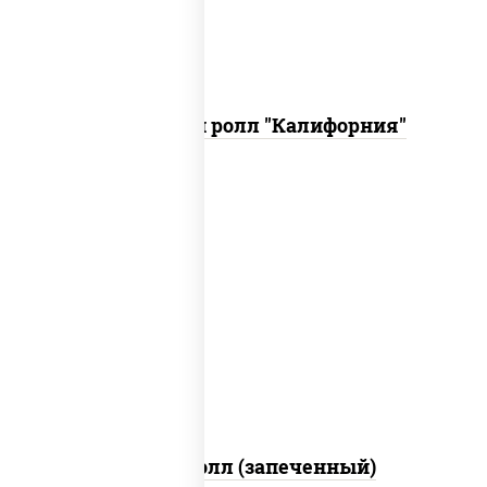
Запеченный ролл "Калифорния"
рис, нори, сыр сливочный, огурцы
свежие, куриная грудка с паприкой,
бекон, соус "унаги", кунжут
Бостон ролл (запеченный)