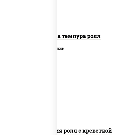
Креветка темпура ролл
рис, нори, огурцы свежие, салат
"айсберг", сыр сливочный, креветки,
соус "унаги"
Филадельфия ролл с креветкой