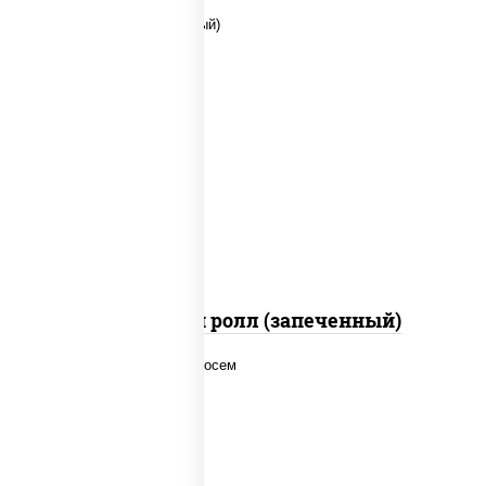
рис, нори, сыр сливочный, помидоры,
куриная грудка с паприкой, соус "спайс"
(майонез соус чили соус шрирача)
Чили чикен ролл (запеченный)