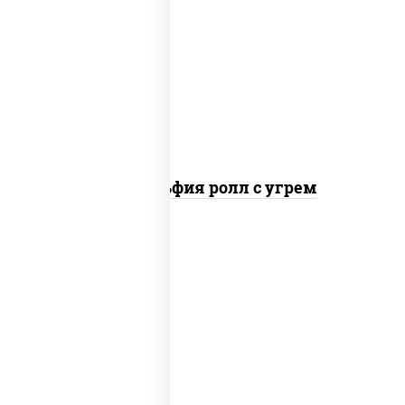
рис, нори, сыр сливочный, угорь
копченый, соус "унаги", кунжут
Филадельфия ролл с угрем
рис, нори, сыр сливочный, икра "масаго"