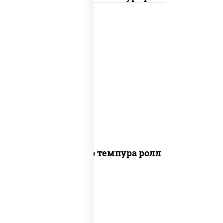
рис, нори, тунец, сыр сливочный, огурцы
свежие, соус "спайс" (майонез соус чили
соус шрирача), сухари панировочные
Бонито темпура ролл
рис, нори, сыр сливочный, огурцы