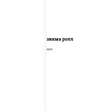
"вулкан" (креветки отварные; краб
снежный; майонез; чеснок; икра масаго)
Фудзияма ролл
new
рис, нори, лосось копченый, сыр
сливочный, огурцы свежие, соус "вулкан"
(креветки отварные; краб снежный;
майонез; чеснок; икра масаго), кунжут