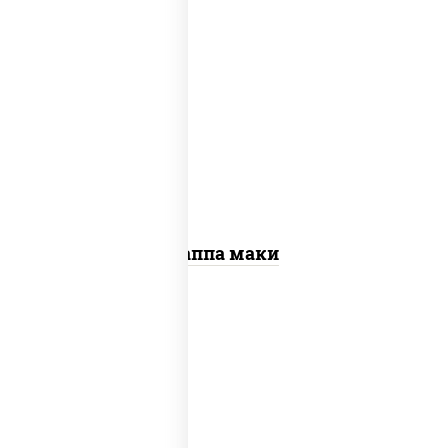
пост
рис, нори, огурцы свежие, кунжут
Каппа маки
рис, нори, креветки, сыр сливочный,
салат "айсберг", сухари панировочные