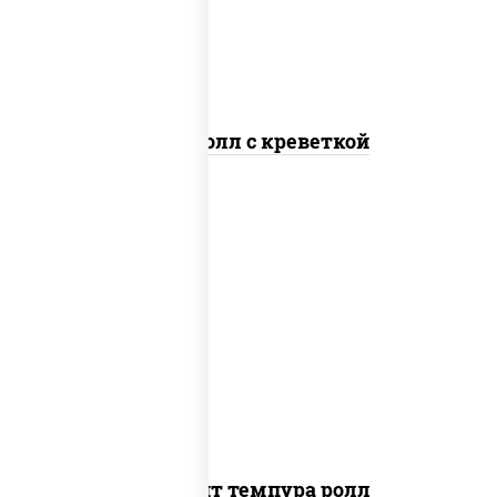
Спайс ролл с креветкой
рис, нори, угорь копченый, икра
"масаго", сыр сливочный, огурцы свежие,
сухари панировочные
Динамит темпура ролл