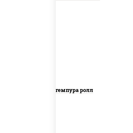
нори, краб снежный, сыр сливочный,
икра "масаго", омлет, угорь копченый,
сухари панировочные, соус "унаги"
Кани темпура ролл