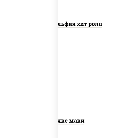
Филадельфия хит ролл
рис, нори, лосось слабосоленый
Сяке маки