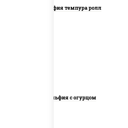
Филадельфия темпура ролл
рис, нори, сыр сливочный, огурцы
свежие, лосось слабосоленый
Филадельфия с огурцом