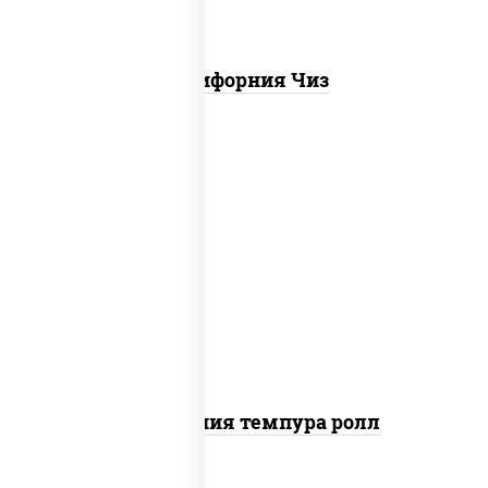
Калифорния Чиз
рис, нори, икра "масаго", майонез, краб
снежный, огурцы свежие, авокадо,
сухари панировочные
Калифорния темпура ролл