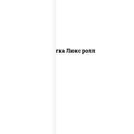
креветки, рис, нори, майонез, икра
"масаго", кляр, сухари панировочные,
кунжут
Креветка Люкс ролл
рис, нори, тунец, омлет, соус "спайс"
(майонез соус чили соус шрирача), сухари
панировочные