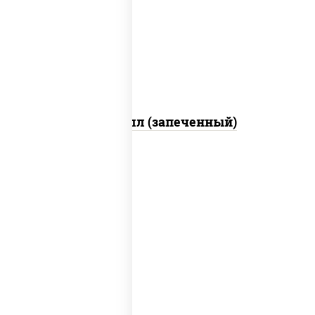
свежие, креветки, лосось слабосоленый,
соус "унаги", соус "спайс" (майонез соус
чили соус шрирача), икра "масаго"
Ойси ролл (запеченный)
рис, нори, креветки