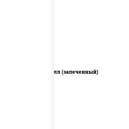
рис, нори, сыр сливочный, салат
"айсберг", куриная грудка с паприкой,
лук фри, сыр "пармезан", соус "цезарь"
(масло растительное загустители
сахар яйца чеснок специи перец черный
консерванты)
Хотто ролл (запеченный)
рис, нори, огурцы свежие, краб снежный,
икра "масаго", соус "хот" (майонез
кетчуп табаско чеснок масаго)