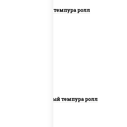
Тунец темпура ролл
рис, нори, лосось слабосоленый, огурцы
свежие, сыр сливочный, сухари
панировочные
Сливочный темпура ролл