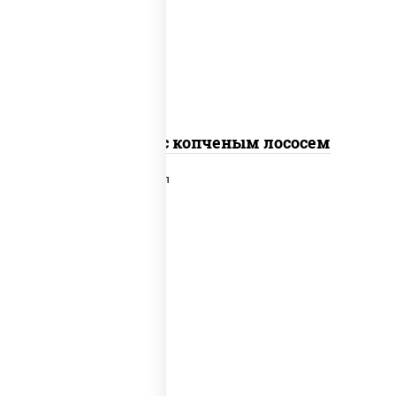
рис, нори, соус "спайс" (майонез соус
чили соус шрирача), лосось копченый
Спайс ролл с копченым лососем
рис, нори, сыр сливочный, лосось
слабосоленый, икра "масаго", сухари
панировочные