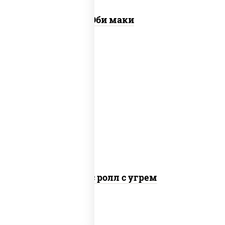
Эби маки
рис, нори, соус "спайс" (майонез соус
чили соус шрирача), угорь копченый
Спайс ролл с угрем