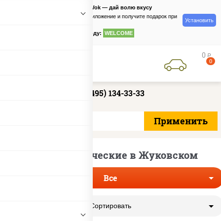
PizzaSushiWok — дай волю вкусу
Скачайте приложение и получите подарок при
Установить
заказе
по промокоду:
WELCOME
0
руб
0
+7 (495) 134-33-33
Роллы диетические в Жуковском
Все
Сортировать