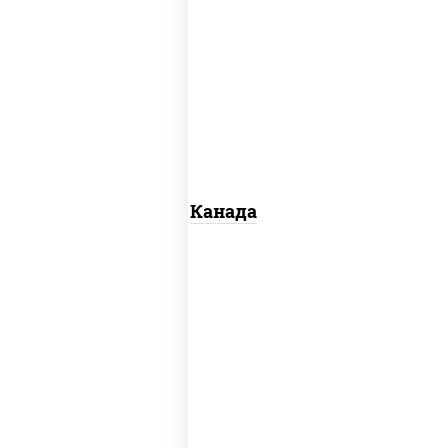
соус "унаги", рис, нори, сыр сливочный,
огурцы свежие, лосось слабосоленый,
угорь копченый, кунжут
Канада
рис, нори, сыр сливочный, огурцы
свежие, омлет, лосось слабосоленый