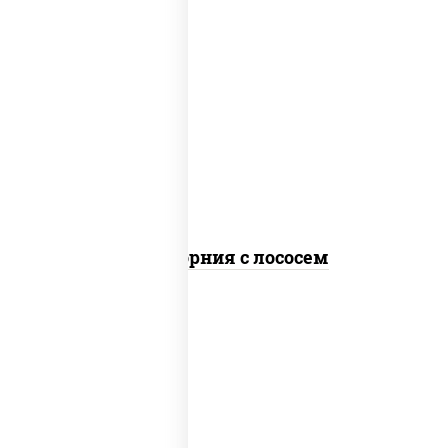
рис, нори, майонез, авокадо, огурцы
свежие, лосось слабосоленый, икра
"масаго"
Калифорния с лососем
рис, нори, сыр сливочный, огурцы
свежие, лосось слабосоленый