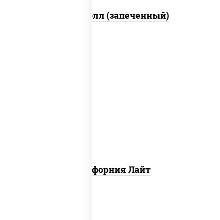
Митто ролл (запеченный)
рис, нори, майонез, краб снежный,
огурцы свежие, икра "масаго"
Калифорния Лайт