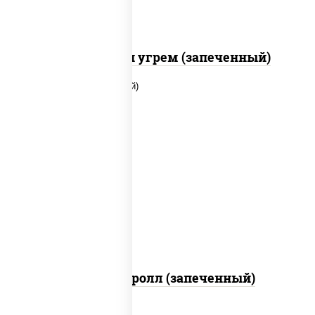
С креветкой и угрем (запеченный)
рис, нори, огурцы свежие, помидоры,
куриная грудка с паприкой, соус "шеф"
(майонез соус соевый зелень чеснок)
Тори Маки ролл (запеченный)