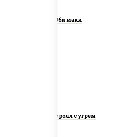
Эби маки
рис, нори, соус "спайс" (майонез соус
чили соус шрирача), угорь копченый
Спайс ролл с угрем