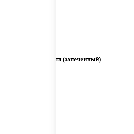
рис, нори, сыр сливочный, огурцы
свежие, креветки, лосось слабосоленый,
соус "унаги", соус "спайс" (майонез соус
чили соус шрирача), икра "масаго"
Ойси ролл (запеченный)
рис, нори, креветки