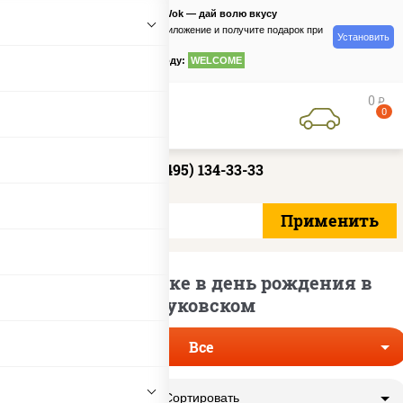
PizzaSushiWok — дай волю вкусу
Скачайте приложение и получите подарок при
Установить
заказе
по промокоду:
WELCOME
0
руб
0
+7 (495) 134-33-33
Роллы по скидке в день рождения в
Жуковском
Все
Сортировать