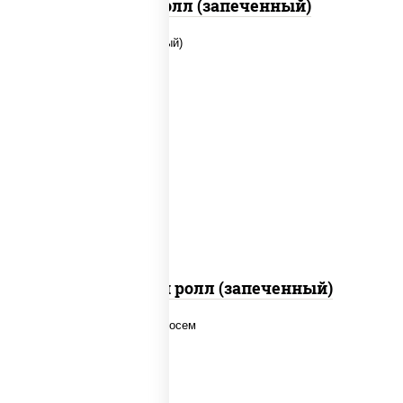
Бостон ролл (запеченный)
рис, нори, сыр сливочный, помидоры,
куриная грудка с паприкой, соус "спайс"
(майонез соус чили соус шрирача)
Чили чикен ролл (запеченный)