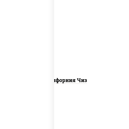
рис, нори, сыр сливочный, икра "масаго"
Калифорния Чиз
соус "цезарь" (масло растительное
загустители сахар яйца чеснок специи
перец черный консерванты), сыр