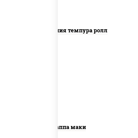
Калифорния темпура ролл
пост
рис, нори, огурцы свежие, кунжут
Каппа маки