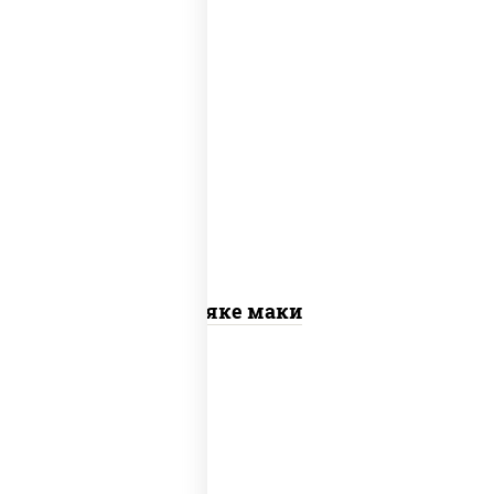
рис, нори, лосось слабосоленый
Сяке маки
рис, нори, сыр сливочный, огурцы