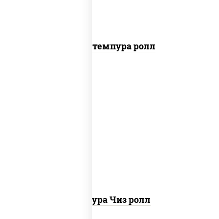
Бекон темпура ролл
рис, нори, сыр сливочный, сухари
панировочные
Темпура Чиз ролл