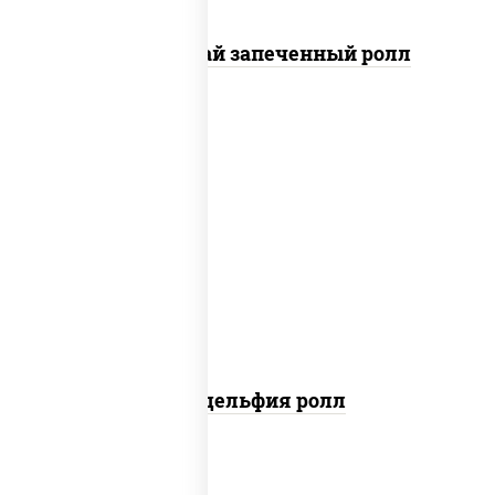
Кунсей фурай запеченный ролл
new
рис, нори, сыр сливочный, авокадо,
лосось слабосоленый
Филадельфия ролл