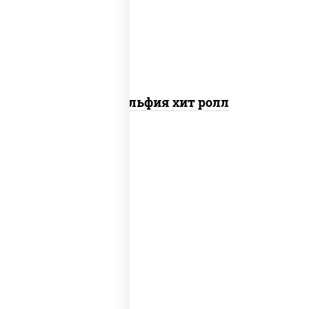
свежие, омлет, лосось слабосоленый
Филадельфия хит ролл
рис, нори, сыр сливочный, краб снежный,
соус "яки" (майонез чеснок масаго
лосось слабосолёный), соус "унаги"