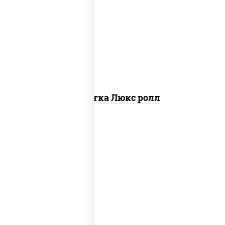
креветки, рис, нори, майонез, икра
"масаго", кляр, сухари панировочные,
кунжут
Креветка Люкс ролл
соус "цезарь" (масло растительное
загустители сахар яйца чеснок специи
перец черный консерванты), сыр
"пармезан", рис, нори, салат "айсберг",
помидоры, куриная грудка с паприкой,
сухари панировочные