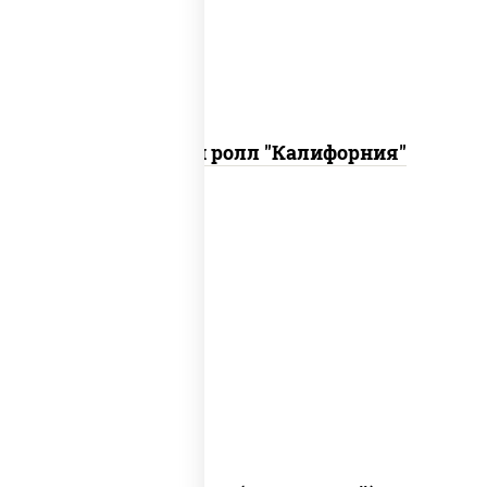
кетчуп табаско чеснок масаго)
Запеченный ролл "Калифорния"
рис, нори, сыр сливочный, огурцы
свежие, куриная грудка с паприкой,
бекон, соус "унаги", кунжут