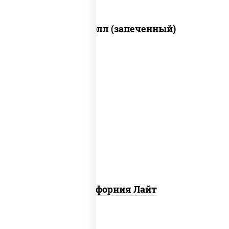
Митто ролл (запеченный)
рис, нори, майонез, краб снежный,
огурцы свежие, икра "масаго"
Калифорния Лайт