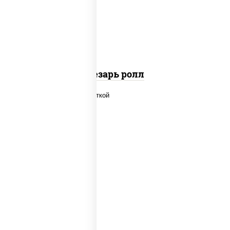
"пармезан", рис, нори, куриная грудка с
паприкой, салат "айсберг", кунжут
Цезарь ролл
рис, нори, огурцы свежие, салат
"айсберг", сыр сливочный, креветки,
соус "унаги"