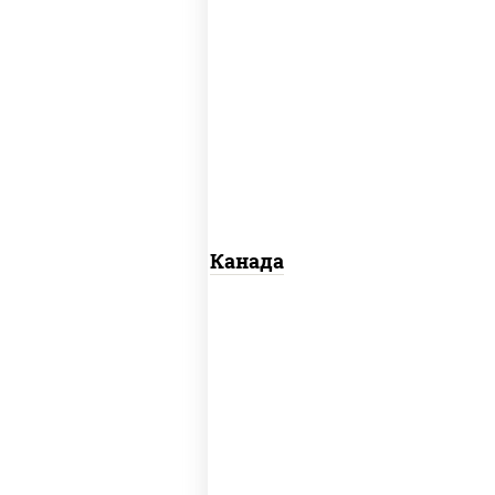
соус "унаги", рис, нори, сыр сливочный,
огурцы свежие, лосось слабосоленый,
угорь копченый, кунжут
Канада
рис, нори, майонез, авокадо, огурцы
свежие, лосось слабосоленый, икра
"масаго"