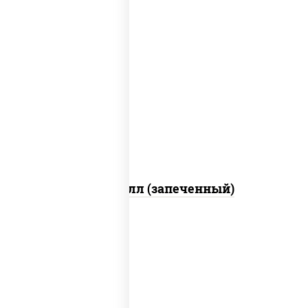
рис, нори, сыр сливочный, салат
"айсберг", куриная грудка с паприкой,
лук фри, сыр "пармезан", соус "цезарь"
(масло растительное загустители
сахар яйца чеснок специи перец черный
консерванты)
Хотто ролл (запеченный)
рис, нори, огурцы свежие, краб снежный,
икра "масаго", соус "хот" (майонез