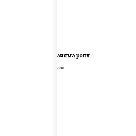
рис, нори, омлет, сыр сливочный,
огурцы свежие, икра "масаго", соус
"вулкан" (креветки отварные; краб
снежный; майонез; чеснок; икра масаго)
Фудзияма ролл
new
рис, нори, лосось копченый, сыр
сливочный, огурцы свежие, соус "вулкан"
(креветки отварные; краб снежный;
майонез; чеснок; икра масаго), кунжут