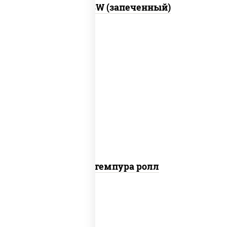
Город PSW (запеченный)
нори, краб снежный, сыр сливочный,
икра "масаго", омлет, угорь копченый,
сухари панировочные, соус "унаги"
Кани темпура ролл