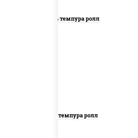
Цезарь темпура ролл
рис, нори, тунец, омлет, соус "спайс"
(майонез соус чили соус шрирача), сухари
панировочные
Тунец темпура ролл