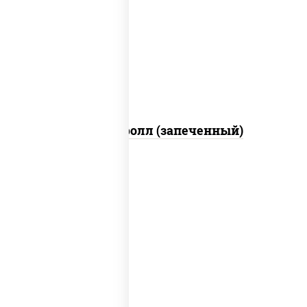
рис, нори, сыр сливочный, огурцы
свежие, икра "масаго", соус "яки"
(майонез чеснок масаго лосось
слабосолёный), соус "унаги"
Сальмон ролл (запеченный)
рис, нори, сыр сливочный, бекон, куриная
грудка с паприкой, сыр "пармезан", соус
"цезарь" (масло растительное
загустители сахар яйца чеснок специи
перец черный консерванты)