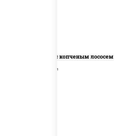
рис, нори, соус "спайс" (майонез соус
чили соус шрирача), лосось копченый
Спайс ролл с копченым лососем
рис, нори, сыр сливочный, лосось
слабосоленый, икра "масаго", сухари
панировочные