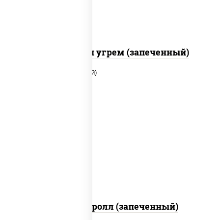
С креветкой и угрем (запеченный)
рис, нори, огурцы свежие, помидоры,
куриная грудка с паприкой, соус "шеф"
(майонез соус соевый зелень чеснок)
Тори Маки ролл (запеченный)