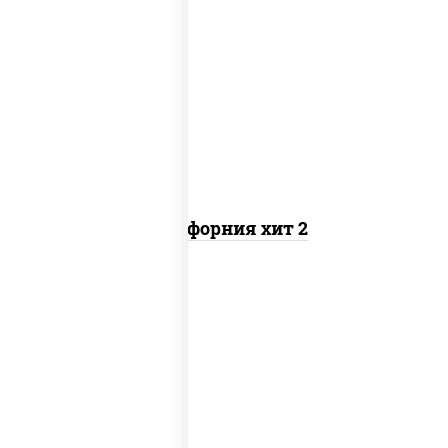
рис, нори, майонез, авокадо, краб
снежный, икра "масаго"
Калифорния хит 2
рис, нори, бекон, соус "техасский
барбекю", сыр сливочный, огурцы
свежие, сухари панировочные