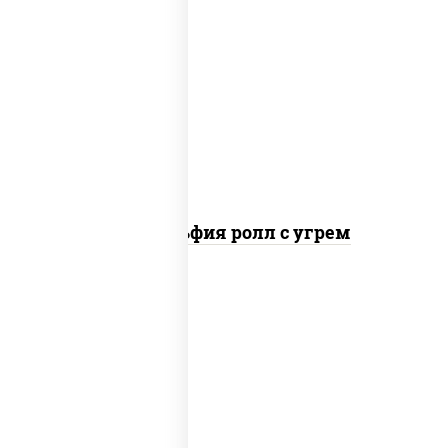
рис, нори, сыр сливочный, угорь
копченый, соус "унаги", кунжут
Филадельфия ролл с угрем
рис, нори, икра "масаго", майонез, краб
снежный, огурцы свежие, авокадо,
сухари панировочные