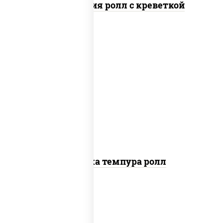
Филадельфия ролл с креветкой
рис, нори, креветки, сыр сливочный,
салат "айсберг", сухари панировочные
Креветка темпура ролл