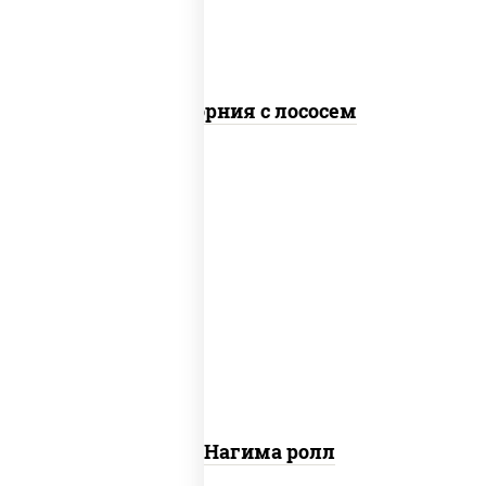
Калифорния с лососем
рис, нори, сыр сливочный, огурцы
свежие, лосось слабосоленый
Сяке Нагима ролл