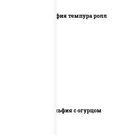
Филадельфия темпура ролл
рис, нори, сыр сливочный, огурцы
свежие, лосось слабосоленый
Филадельфия с огурцом