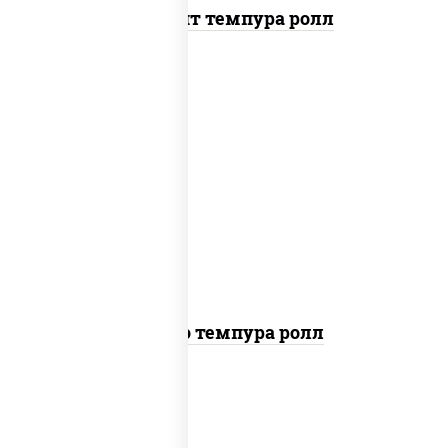
Динамит темпура ролл
рис, нори, тунец, сыр сливочный, огурцы
свежие, соус "спайс" (майонез соус чили
соус шрирача), сухари панировочные
Бонито темпура ролл