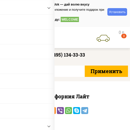
PizzaSushiWok — дай волю вкусу
Скачайте приложение и получите подарок при
Установить
заказе
по промокоду:
WELCOME
0
руб
0
+7 (495) 134-33-33
Калифорния Лайт