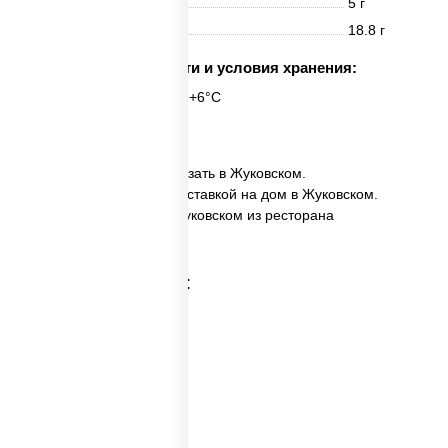
Жиры
5 г
Углеводы
18.8 г
Срок годности и условия хранения:
6 часов при t° от +2°C до +6°C
6 шт.
✅ Калифорния Лайт заказать в Жуковском.
✅ Калифорния Лайт с доставкой на дом в Жуковском.
✅ Калифорния Лайт в Жуковском из ресторана
ПиццаСушиВок.
Категории товара: