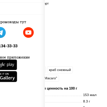
ромокоды тут
 134-33-33
ное приложение
рис
нори
майонез
краб снежный
огурцы свежие
икра "Масаго"
Пищевая ценность на 100 г
Энерг. ценность
153 ккал
Белки
8.3 г