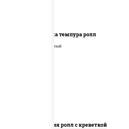
Креветка темпура ролл
рис, нори, огурцы свежие, салат
"айсберг", сыр сливочный, креветки,
соус "унаги"
Филадельфия ролл с креветкой