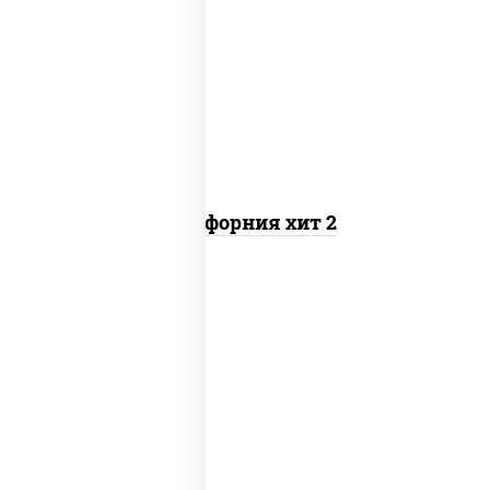
рис, нори, майонез, авокадо, краб
снежный, икра "масаго"
Калифорния хит 2
рис, нори, бекон, соус "техасский
барбекю", сыр сливочный, огурцы
свежие, сухари панировочные