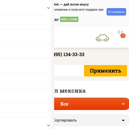
PizzaSushiWok — дай волю вкусу
Скачайте приложение и получите подарок при
Установить
заказе
по промокоду:
WELCOME
0
руб
0
+7 (495) 134-33-33
Ролл мексика
Все
Сортировать