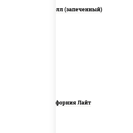
Митто ролл (запеченный)
рис, нори, майонез, краб снежный,
огурцы свежие, икра "масаго"
Калифорния Лайт