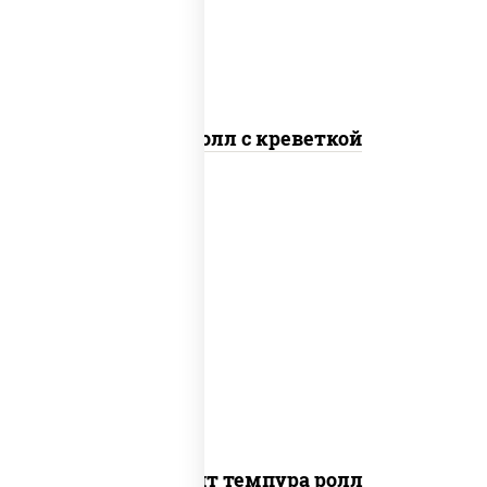
Спайс ролл с креветкой
рис, нори, угорь копченый, икра
"масаго", сыр сливочный, огурцы свежие,
сухари панировочные
Динамит темпура ролл