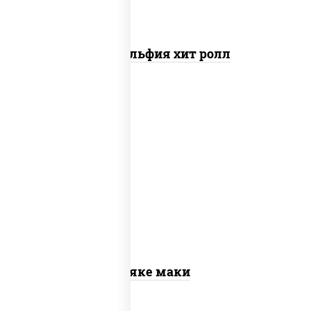
Филадельфия хит ролл
рис, нори, лосось слабосоленый
Сяке маки