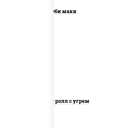
Эби маки
рис, нори, соус "спайс" (майонез соус
чили соус шрирача), угорь копченый
Спайс ролл с угрем