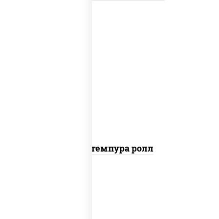
нори, краб снежный, сыр сливочный,
икра "масаго", омлет, угорь копченый,
сухари панировочные, соус "унаги"
Кани темпура ролл