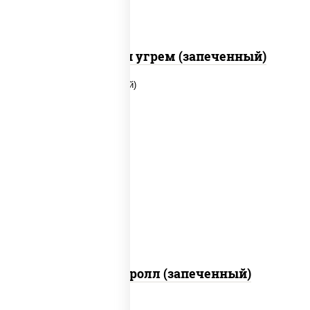
С креветкой и угрем (запеченный)
рис, нори, огурцы свежие, помидоры,
куриная грудка с паприкой, соус "шеф"
(майонез соус соевый зелень чеснок)
Тори Маки ролл (запеченный)