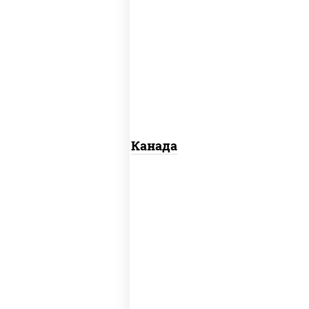
соус "унаги", рис, нори, сыр сливочный,
огурцы свежие, лосось слабосоленый,
угорь копченый, кунжут
Канада
рис, нори, сыр сливочный, огурцы
свежие, омлет, лосось слабосоленый