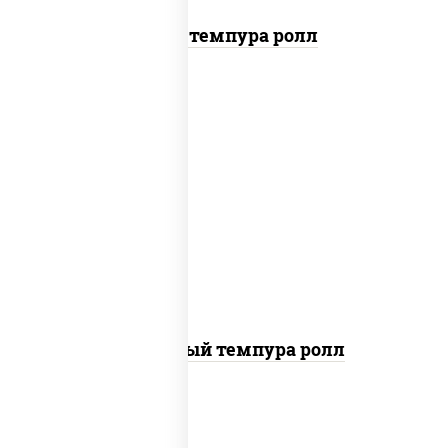
Тунец темпура ролл
рис, нори, лосось слабосоленый, огурцы
свежие, сыр сливочный, сухари
панировочные
Сливочный темпура ролл