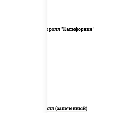
Запеченный ролл "Калифорния"
рис, нори, сыр сливочный, огурцы
свежие, куриная грудка с паприкой,
бекон, соус "унаги", кунжут
Бостон ролл (запеченный)