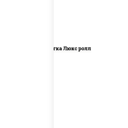
креветки, рис, нори, майонез, икра
"масаго", кляр, сухари панировочные,
кунжут
Креветка Люкс ролл
рис, нори, тунец, омлет, соус "спайс"
(майонез соус чили соус шрирача), сухари
панировочные