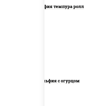
Филадельфия темпура ролл
рис, нори, сыр сливочный, огурцы
свежие, лосось слабосоленый
Филадельфия с огурцом