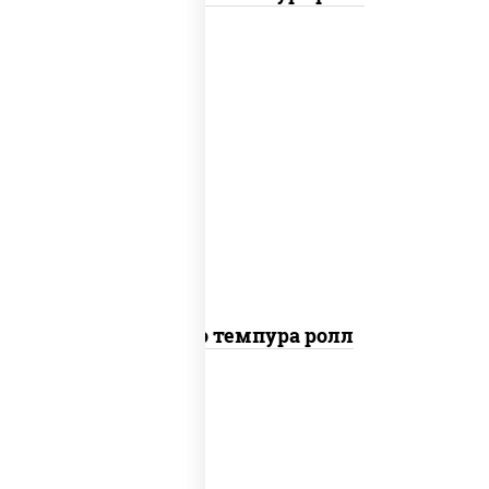
рис, нори, тунец, сыр сливочный, огурцы
свежие, соус "спайс" (майонез соус чили
соус шрирача), сухари панировочные
Бонито темпура ролл
рис, нори, сыр сливочный, огурцы