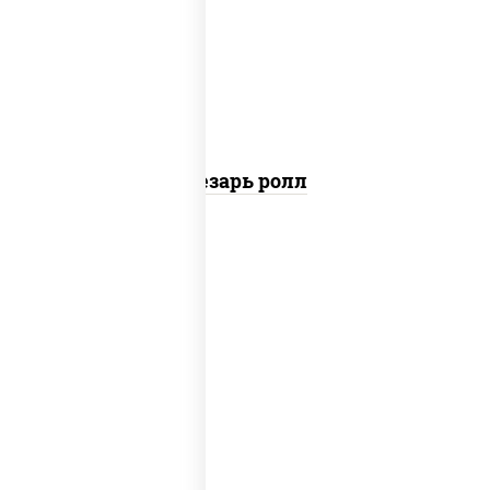
перец черный консерванты), сыр
"пармезан", рис, нори, куриная грудка с
паприкой, салат "айсберг", кунжут
Цезарь ролл
рис, нори, сыр сливочный, бекон, куриная
грудка с паприкой, сыр "пармезан", соус
"цезарь" (масло растительное
загустители сахар яйца чеснок специи
перец черный консерванты)