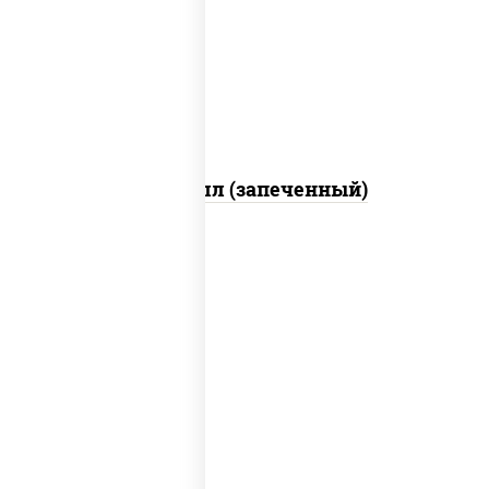
свежие, креветки, лосось слабосоленый,
соус "унаги", соус "спайс" (майонез соус
чили соус шрирача), икра "масаго"
Ойси ролл (запеченный)
рис, нори, креветки