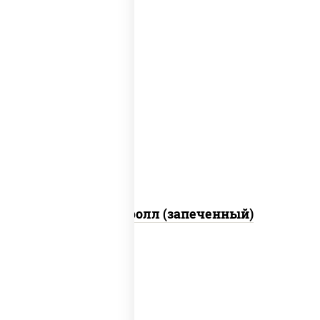
рис, нори, сыр сливочный, огурцы
свежие, икра "масаго", соус "яки"
(майонез чеснок масаго лосось
слабосолёный), соус "унаги"
Сальмон ролл (запеченный)
соус "цезарь" (масло растительное
загустители сахар яйца чеснок специи