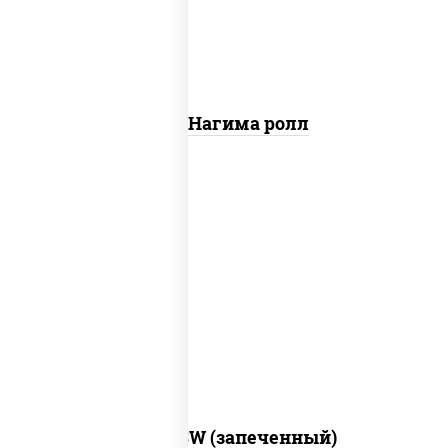
Сяке Нагима ролл
рис, нори, сыр сливочный, краб снежный,
соус "яки" (майонез чеснок масаго
лосось слабосолёный), соус "унаги"
Город PSW (запеченный)