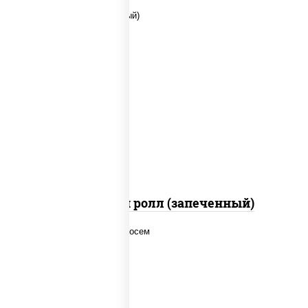
рис, нори, сыр сливочный, помидоры,
куриная грудка с паприкой, соус "спайс"
(майонез соус чили соус шрирача)
Чили чикен ролл (запеченный)