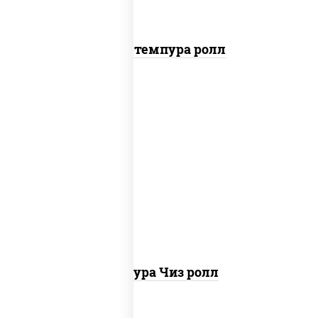
Бекон темпура ролл
рис, нори, сыр сливочный, сухари
панировочные
Темпура Чиз ролл