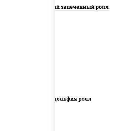
Кунсей фурай запеченный ролл
new
рис, нори, сыр сливочный, авокадо,
лосось слабосоленый
Филадельфия ролл