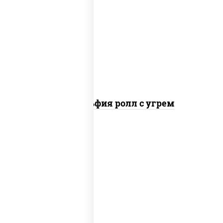
рис, нори, сыр сливочный, угорь
копченый, соус "унаги", кунжут
Филадельфия ролл с угрем
рис, нори, сыр сливочный, икра "масаго"