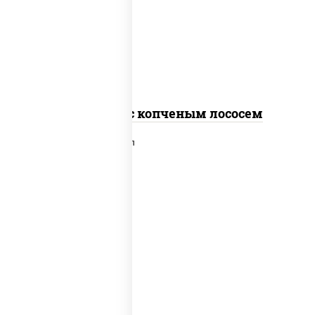
рис, нори, соус "спайс" (майонез соус
чили соус шрирача), лосось копченый
Спайс ролл с копченым лососем
рис, нори, сыр сливочный, лосось
слабосоленый, икра "масаго", сухари
панировочные