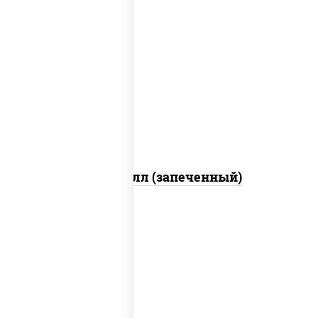
рис, нори, сыр сливочный, салат
"айсберг", куриная грудка с паприкой,
лук фри, сыр "пармезан", соус "цезарь"
(масло растительное загустители
сахар яйца чеснок специи перец черный
консерванты)
Хотто ролл (запеченный)
рис, нори, огурцы свежие, краб снежный,
икра "масаго", соус "хот" (майонез
кетчуп табаско чеснок масаго)