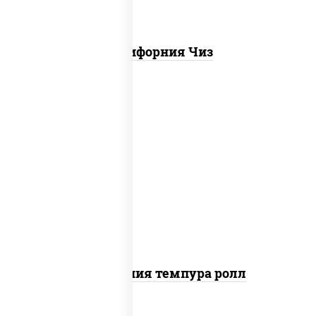
Калифорния Чиз
рис, нори, икра "масаго", майонез, краб
снежный, огурцы свежие, авокадо,
сухари панировочные
Калифорния темпура ролл