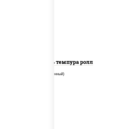
соус "цезарь" (масло растительное
загустители сахар яйца чеснок специи
перец черный консерванты), сыр
"пармезан", рис, нори, салат "айсберг",
помидоры, куриная грудка с паприкой,
сухари панировочные
Цезарь темпура ролл
рис, нори, огурцы свежие, креветки,
угорь копченый, икра "масаго", соус
"хот" (майонез кетчуп табаско чеснок
масаго)