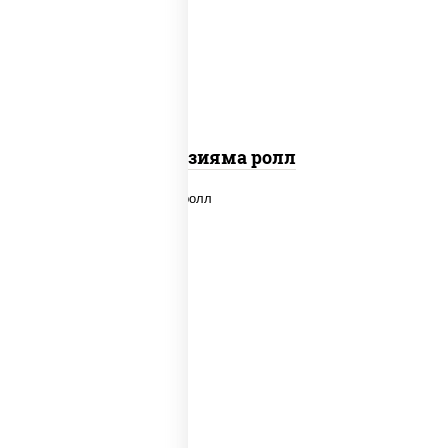
"вулкан" (креветки отварные; краб
снежный; майонез; чеснок; икра масаго)
Фудзияма ролл
new
рис, нори, лосось копченый, сыр
сливочный, огурцы свежие, соус "вулкан"
(креветки отварные; краб снежный;
майонез; чеснок; икра масаго), кунжут