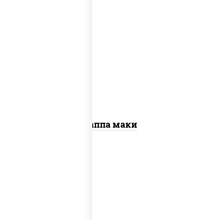
пост
рис, нори, огурцы свежие, кунжут
Каппа маки
рис, нори, креветки, сыр сливочный,
салат "айсберг", сухари панировочные