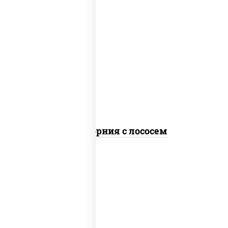
рис, нори, майонез, авокадо, огурцы
свежие, лосось слабосоленый, икра
"масаго"
Калифорния с лососем
рис, нори, сыр сливочный, огурцы
свежие, лосось слабосоленый