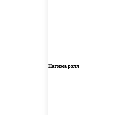
рис, нори, сыр сливочный, огурцы
свежие, лосось слабосоленый
Сяке Нагима ролл
рис, нори, сыр сливочный, огурцы
свежие, омлет, лосось слабосоленый