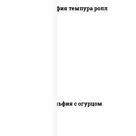
Филадельфия темпура ролл
рис, нори, сыр сливочный, огурцы
свежие, лосось слабосоленый
Филадельфия с огурцом