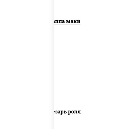
Каппа маки
соус "цезарь" (масло растительное
загустители сахар яйца чеснок специи
перец черный консерванты), сыр
"пармезан", рис, нори, куриная грудка с
паприкой, салат "айсберг", кунжут
Цезарь ролл