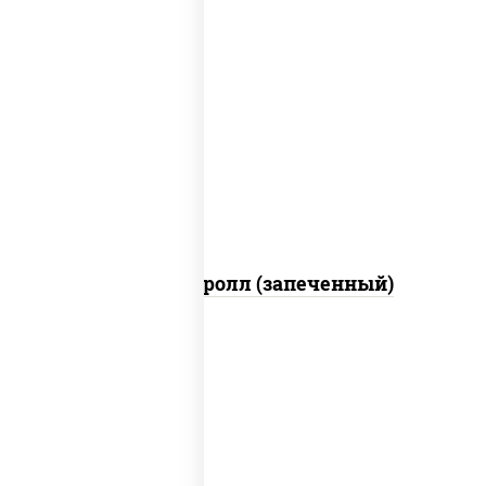
рис, нори, огурцы свежие, помидоры,
куриная грудка с паприкой, соус "шеф"
(майонез соус соевый зелень чеснок)
Тори Маки ролл (запеченный)
рис, нори, майонез, огурцы свежие,
авокадо, креветки, икра "масаго"