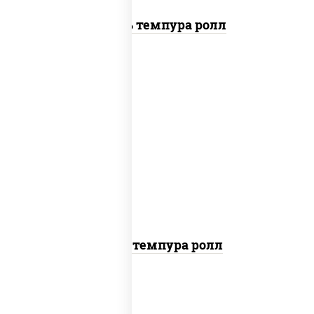
Цезарь темпура ролл
рис, нори, тунец, омлет, соус "спайс"
(майонез соус чили соус шрирача), сухари
панировочные
Тунец темпура ролл