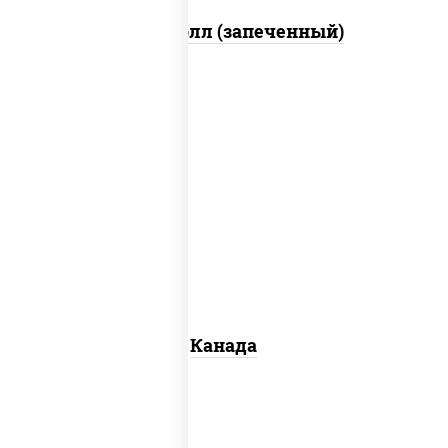
Митто ролл (запеченный)
соус "унаги", рис, нори, сыр сливочный,
огурцы свежие, лосось слабосоленый,
угорь копченый, кунжут
Канада