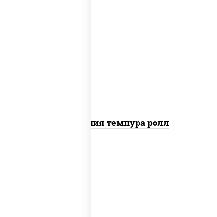
рис, нори, икра "масаго", майонез, краб
снежный, огурцы свежие, авокадо,
сухари панировочные
Калифорния темпура ролл
рис, нори, сыр сливочный, икра "масаго"