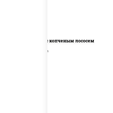
рис, нори, соус "спайс" (майонез соус
чили соус шрирача), лосось копченый
Спайс ролл с копченым лососем
рис, нори, сыр сливочный, лосось
слабосоленый, икра "масаго", сухари
панировочные