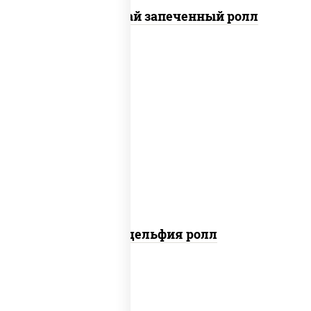
Кунсей фурай запеченный ролл
new
рис, нори, сыр сливочный, авокадо,
лосось слабосоленый
Филадельфия ролл