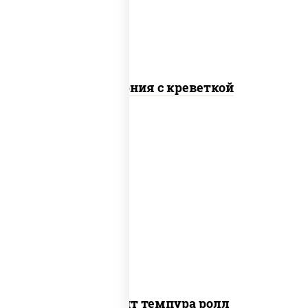
Калифорния с креветкой
рис, нори, угорь копченый, икра
"масаго", сыр сливочный, огурцы свежие,
сухари панировочные
Динамит темпура ролл