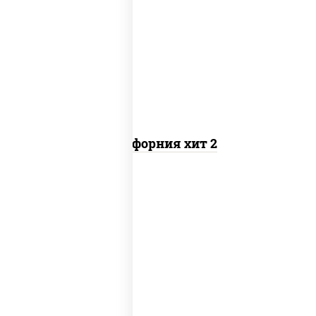
рис, нори, майонез, авокадо, краб
снежный, икра "масаго"
Калифорния хит 2
рис, нори, бекон, соус "техасский
барбекю", сыр сливочный, огурцы
свежие, сухари панировочные