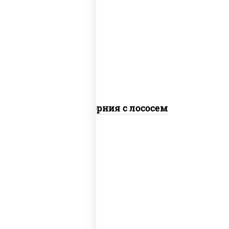
рис, нори, майонез, авокадо, огурцы
свежие, лосось слабосоленый, икра
"масаго"
Калифорния с лососем
рис, нори, лосось слабосоленый