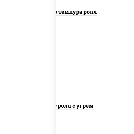
Бонито темпура ролл
рис, нори, соус "спайс" (майонез соус
чили соус шрирача), угорь копченый
Спайс ролл с угрем