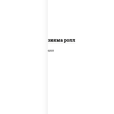
"вулкан" (креветки отварные; краб
снежный; майонез; чеснок; икра масаго)
Фудзияма ролл
new
рис, нори, лосось копченый, сыр
сливочный, огурцы свежие, соус "вулкан"
(креветки отварные; краб снежный;
майонез; чеснок; икра масаго), кунжут