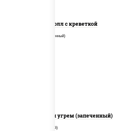
Спайс ролл с креветкой
рис, нори, огурцы свежие, креветки,
угорь копченый, икра "масаго", соус
"хот" (майонез кетчуп табаско чеснок
масаго)
С креветкой и угрем (запеченный)