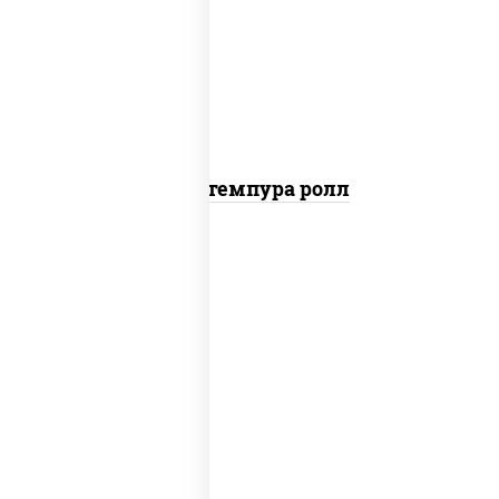
нори, краб снежный, сыр сливочный,
икра "масаго", омлет, угорь копченый,
сухари панировочные, соус "унаги"
Кани темпура ролл
соус "цезарь" (масло растительное
загустители сахар яйца чеснок специи
перец черный консерванты), сыр
"пармезан", рис, нори, салат "айсберг",
помидоры, куриная грудка с паприкой,
сухари панировочные