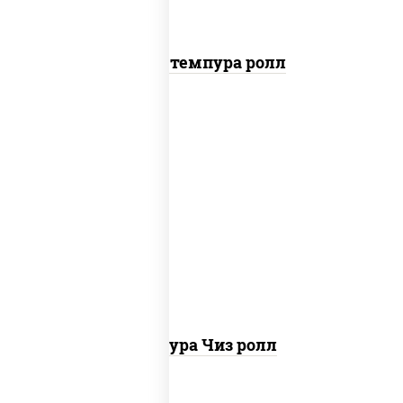
Бекон темпура ролл
рис, нори, сыр сливочный, сухари
панировочные
Темпура Чиз ролл