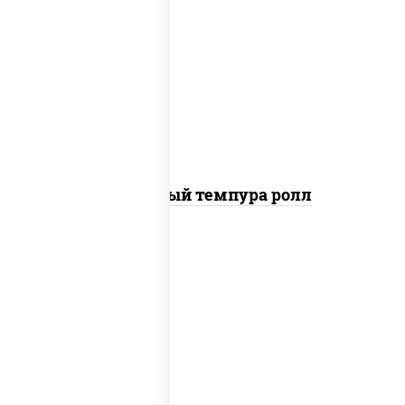
рис, нори, лосось слабосоленый, огурцы
свежие, сыр сливочный, сухари
панировочные
Сливочный темпура ролл
рис, нори, креветки, соус "спайс"
(майонез соус чили соус шрирача)