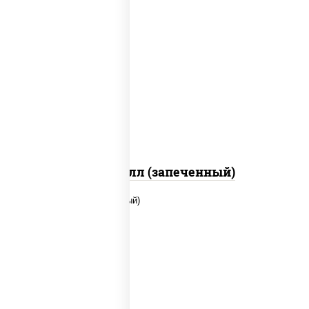
рис, нори, сыр сливочный, салат
"айсберг", куриная грудка с паприкой,
лук фри, сыр "пармезан", соус "цезарь"
(масло растительное загустители
сахар яйца чеснок специи перец черный
консерванты)
Хотто ролл (запеченный)
рис, нори, сыр сливочный, помидоры,
куриная грудка с паприкой, соус "спайс"
(майонез соус чили соус шрирача)