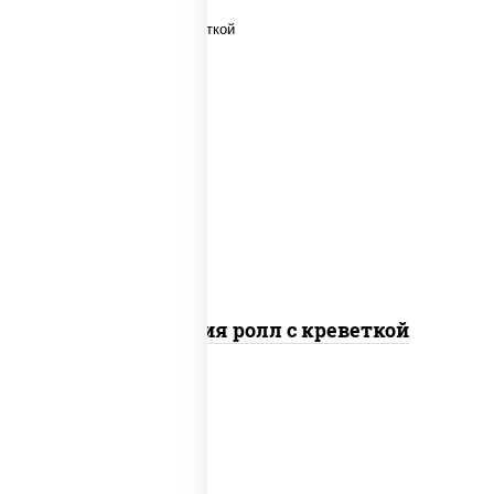
рис, нори, огурцы свежие, салат
"айсберг", сыр сливочный, креветки,
соус "унаги"
Филадельфия ролл с креветкой
рис, нори, сыр сливочный, огурцы