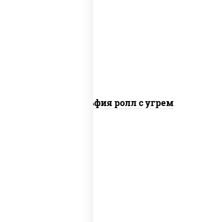
рис, нори, сыр сливочный, угорь
копченый, соус "унаги", кунжут
Филадельфия ролл с угрем
пост
рис, нори, огурцы свежие, кунжут