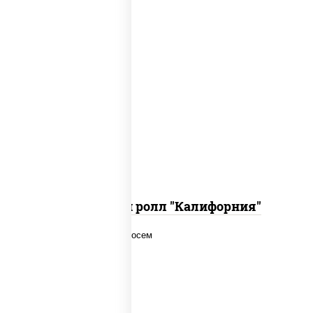
рис, нори, огурцы свежие, краб снежный,
икра "масаго", соус "хот" (майонез
кетчуп табаско чеснок масаго)
Запеченный ролл "Калифорния"