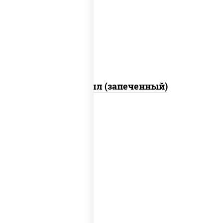
свежие, креветки, лосось слабосоленый,
соус "унаги", соус "спайс" (майонез соус
чили соус шрирача), икра "масаго"
Ойси ролл (запеченный)
рис, нори, тунец, сыр сливочный, огурцы
свежие, соус "спайс" (майонез соус чили
соус шрирача), сухари панировочные