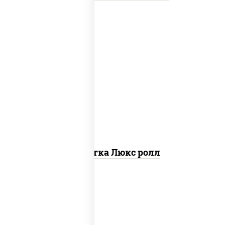
креветки, рис, нори, майонез, икра
"масаго", кляр, сухари панировочные,
кунжут
Креветка Люкс ролл