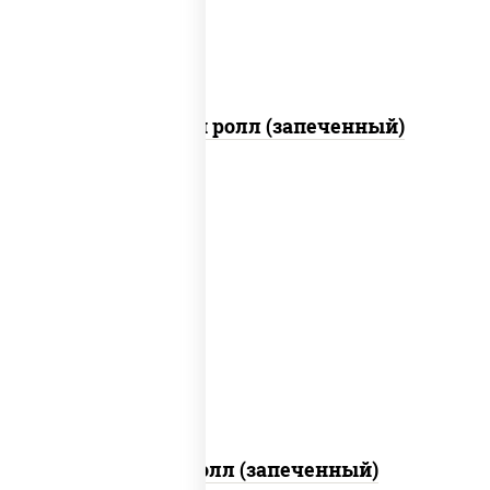
Чили чикен ролл (запеченный)
рис, нори, сыр сливочный, огурцы
свежие, куриная грудка с паприкой,
бекон, соус "унаги", кунжут
Бостон ролл (запеченный)