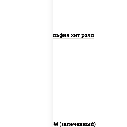
Филадельфия хит ролл
рис, нори, сыр сливочный, краб снежный,
соус "яки" (майонез чеснок масаго
лосось слабосолёный), соус "унаги"
Город PSW (запеченный)