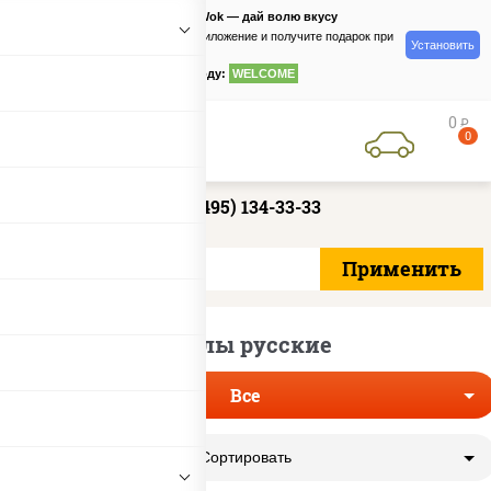
PizzaSushiWok — дай волю вкусу
Скачайте приложение и получите подарок при
Установить
заказе
по промокоду:
WELCOME
0
руб
0
+7 (495) 134-33-33
Роллы русские
Все
Сортировать