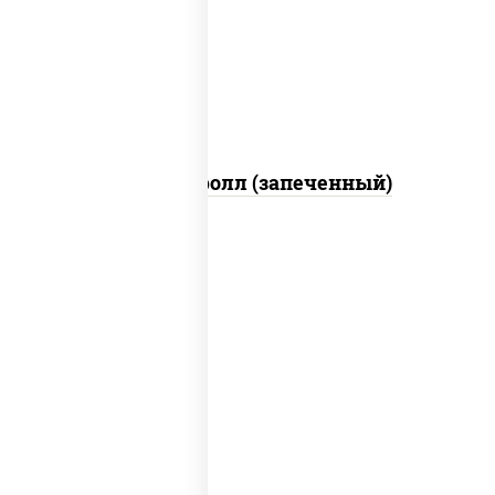
свежие, икра "масаго", соус "яки"
(майонез чеснок масаго лосось
слабосолёный), соус "унаги"
Сальмон ролл (запеченный)
рис, нори, сыр сливочный, бекон, куриная
грудка с паприкой, сыр "пармезан", соус
"цезарь" (масло растительное
загустители сахар яйца чеснок специи
перец черный консерванты)