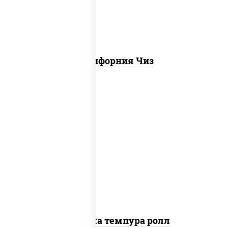
Калифорния Чиз
рис, нори, креветки, сыр сливочный,
салат "айсберг", сухари панировочные
Креветка темпура ролл