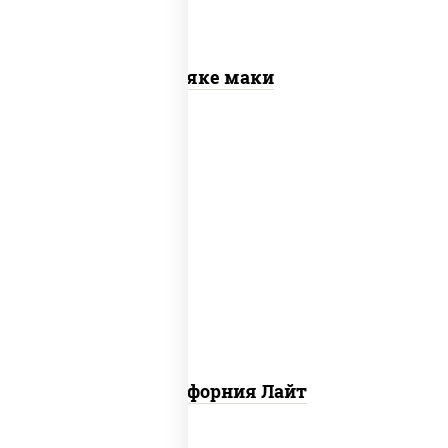
Сяке маки
рис, нори, майонез, краб снежный,
огурцы свежие, икра "масаго"
Калифорния Лайт