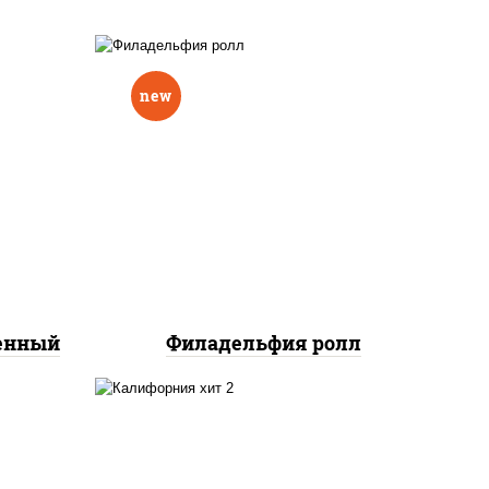
new
еный,
рцы
рис, нори, сыр сливочный,
н"
авокадо, лосось
краб
слабосоленый
нок;
ут
ченный
Филадельфия ролл