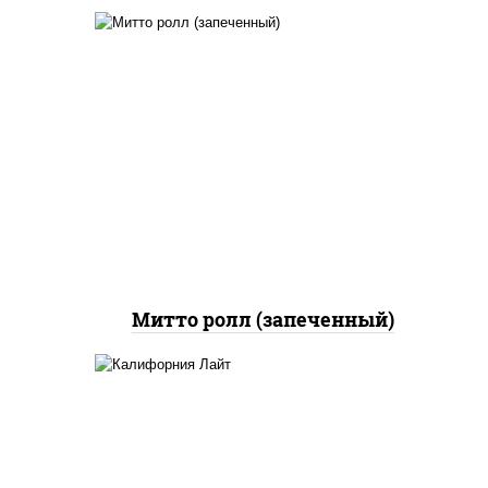
рис, нори, сыр сливочный,
бекон, куриная грудка с
паприкой, сыр "пармезан",
соус "цезарь" (масло
растительное
загустители сахар яйца
чеснок специи перец
черный консерванты)
Митто ролл (запеченный)
рис, нори, майонез, краб