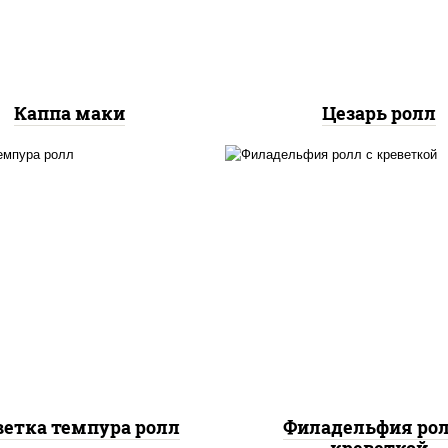
куриная грудка с папр
салат "айсберг", ку
Каппа маки
Цезарь ролл
, нори, креветки, сыр
рис, нори, огурцы све
сливочный, салат
салат "айсберг", с
"айсберг", сухари
сливочный, креветки, 
панировочные
"унаги"
ветка темпура ролл
Филадельфия рол