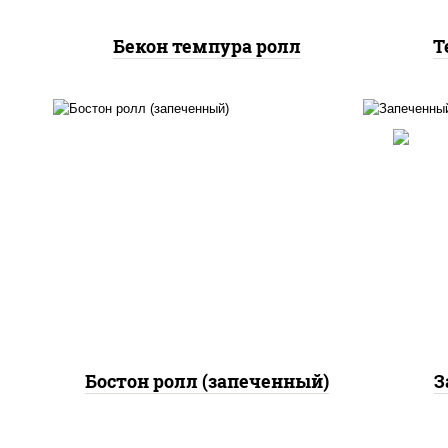
Бекон темпура ролл
Т
рис
рис, нори, сыр сливочный,
огурцы свежие, куриная
грудка с паприкой, бекон,
(ма
соус "унаги", кунжут
Бостон ролл (запеченный)
З