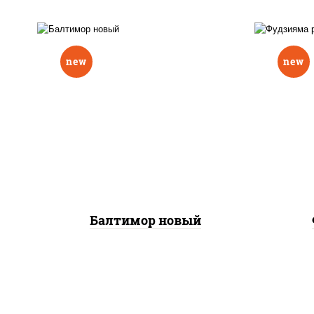
new
new
р
нори, рис, соус "вулкан"
слив
(креветки отварные; краб
икра
снежный; майонез; чеснок;
(кр
икра масаго), авокадо
сне
Балтимор новый