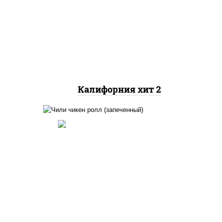
рис, нори, майонез, авокадо,
краб снежный, икра
"масаго"
Калифорния хит 2
ный,
иная
 фри,
рис, нори, сыр сливочный,
ус
помидоры, куриная грудка с
паприкой, соус "спайс"
(майонез соус чили соус
йца
шрирача)
ец
ы)