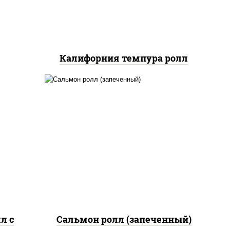
икой,
нжут
Калифорния темпура ролл
рис, нори, сыр сливочный,
жие,
огурцы свежие, икра
ыр
"масаго", соус "яки"
соус
(майонез чеснок масаго
лосось слабосолёный), соус
"унаги"
л с
Сальмон ролл (запеченный)