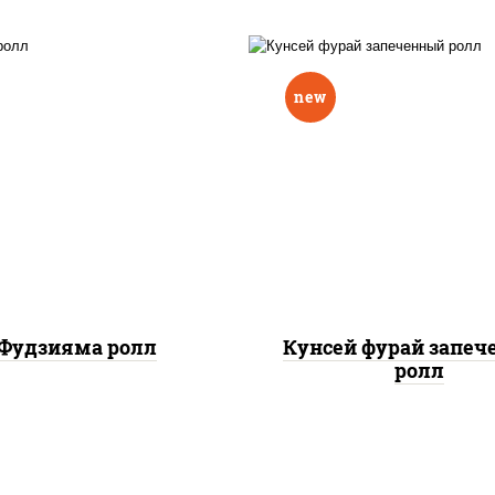
new
ис, нори, омлет, сыр
рис, нори, лосось копч
очный, огурцы свежие,
сыр сливочный, огу
 "масаго", соус "вулкан"
свежие, соус "вулка
еветки отварные; краб
(креветки отварные; 
жный; майонез; чеснок;
снежный; майонез; чес
икра масаго)
икра масаго), кунж
Фудзияма ролл
Кунсей фурай запе
ролл