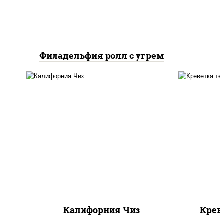
Филадельфия ролл с угрем
рис
рис, нори, сыр сливочный,
икра "масаго"
Калифорния Чиз
Кре