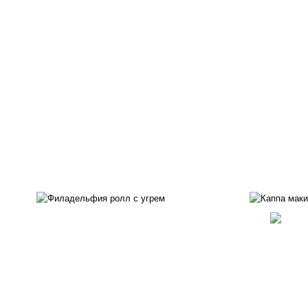
рис, нори, сыр сливочный,
рис
угорь копченый, соус
"унаги", кунжут