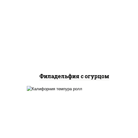
рис, нори, сыр сливочный,
огурцы свежие, лосось
слабосоленый
Филадельфия с огурцом
ло
йца
рис, нори, икра "масаго",
ец
майонез, краб снежный,
 сыр
огурцы свежие, авокадо,
и,
сухари панировочные