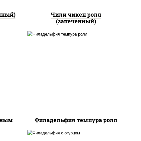
нный)
Чили чикен ролл
(запеченный)
рис, нори, сыр сливочный,
йс"
лосось слабосоленый, икра
оус
"масаго", сухари
ченый
панировочные
еным
Филадельфия темпура ролл