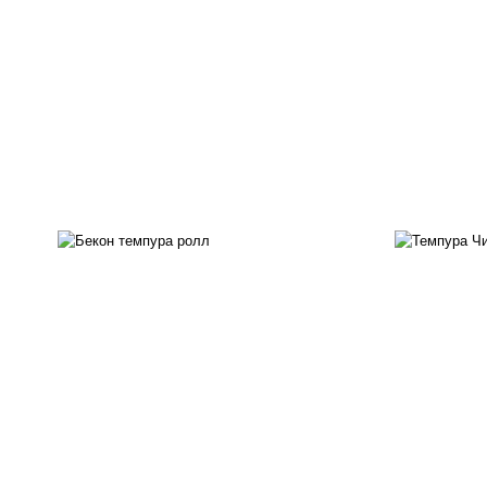
рис, нори, бекон, соус
"техасский барбекю", сыр
рис
сливочный, огурцы свежие,
с
сухари панировочные