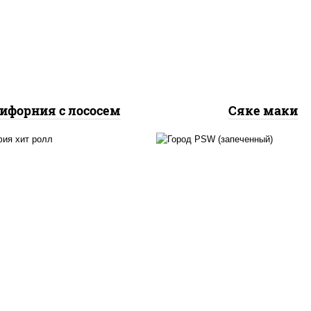
урцы свежие, лосось
рис, нори, лосось
слабосоленый, икра
слабосоленый
"масаго"
ифорния с лососем
Сяке маки
рис, нори, сыр сливоч
, нори, сыр сливочный,
краб снежный, соус "
урцы свежие, омлет,
(майонез чеснок мас
осось слабосоленый
лосось слабосолёный),
"унаги"