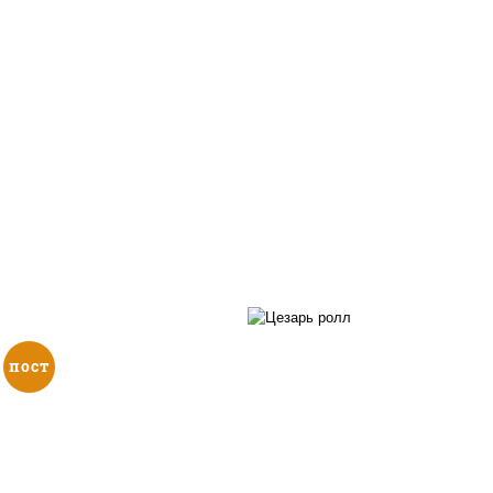
пост
соус "цезарь" (мас
растительное
загустители сахар я
, нори, огурцы свежие,
чеснок специи пер
кунжут
черный консерванты),
"пармезан", рис, нор