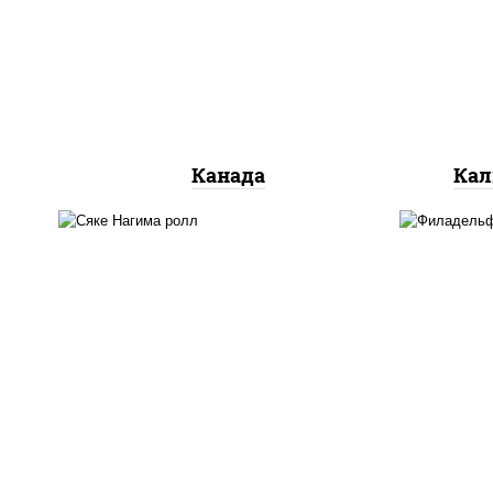
сливочный, огурцы свежие,
ог
лосось слабосоленый, угорь
копченый, кунжут
Канада
Кал
рис, нори, сыр сливочный,
рис
огурцы свежие, лосось
ог
слабосоленый
л