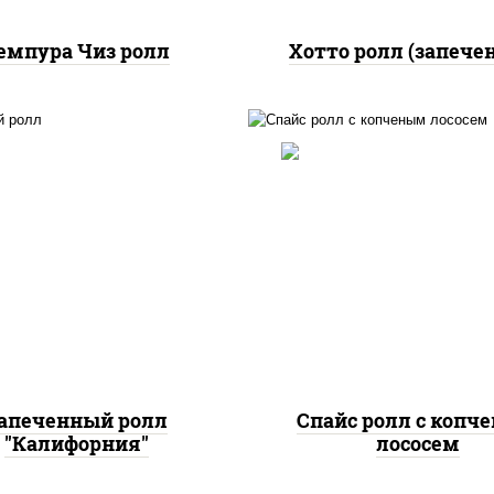
емпура Чиз ролл
Хотто ролл (запече
, нори, огурцы свежие,
краб снежный, икра
рис, нори, соус "спа
"масаго", соус "хот"
(майонез соус чили с
йонез кетчуп табаско
шрирача), лосось коп
чеснок масаго)
апеченный ролл
Спайс ролл с копч
"Калифорния"
лососем