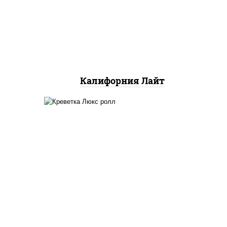
снежный, огурцы свежие,
икра "масаго"
Калифорния Лайт
ный,
креветки, рис, нори,
яки"
майонез, икра "масаго",
аго
кляр, сухари панировочные,
 соус
кунжут