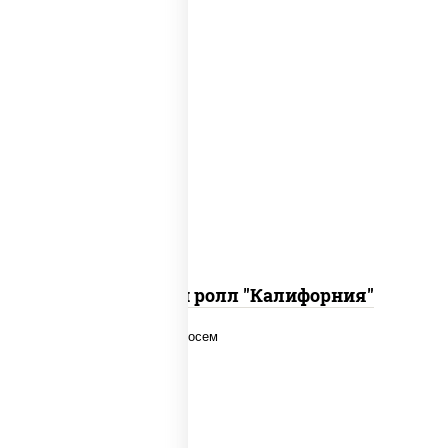
рис, нори, огурцы свежие, краб снежный,
икра "масаго", соус "хот" (майонез
кетчуп табаско чеснок масаго)
Запеченный ролл "Калифорния"