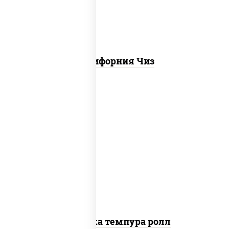
Калифорния Чиз
рис, нори, креветки, сыр сливочный,
салат "айсберг", сухари панировочные
Креветка темпура ролл