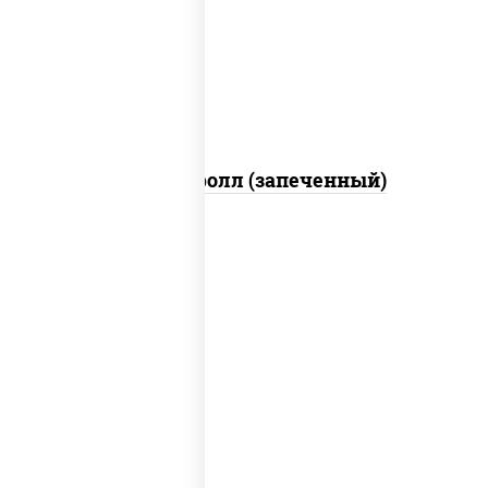
свежие, икра "масаго", соус "яки"
(майонез чеснок масаго лосось
слабосолёный), соус "унаги"
Сальмон ролл (запеченный)
рис, нори, сыр сливочный, бекон, куриная
грудка с паприкой, сыр "пармезан", соус
"цезарь" (масло растительное
загустители сахар яйца чеснок специи
перец черный консерванты)