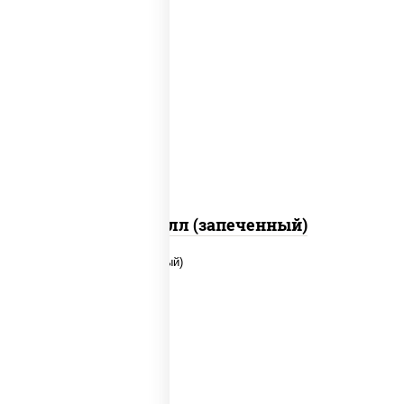
рис, нори, сыр сливочный, салат
"айсберг", куриная грудка с паприкой,
лук фри, сыр "пармезан", соус "цезарь"
(масло растительное загустители
сахар яйца чеснок специи перец черный
консерванты)
Хотто ролл (запеченный)
рис, нори, сыр сливочный, помидоры,
куриная грудка с паприкой, соус "спайс"
(майонез соус чили соус шрирача)