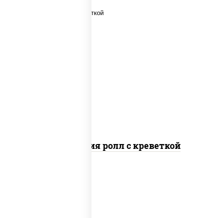
рис, нори, огурцы свежие, салат
"айсберг", сыр сливочный, креветки,
соус "унаги"
Филадельфия ролл с креветкой
рис, нори, сыр сливочный, огурцы