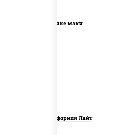
Сяке маки
рис, нори, майонез, краб снежный,
огурцы свежие, икра "масаго"
Калифорния Лайт