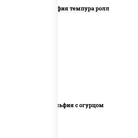
Филадельфия темпура ролл
рис, нори, сыр сливочный, огурцы
свежие, лосось слабосоленый
Филадельфия с огурцом