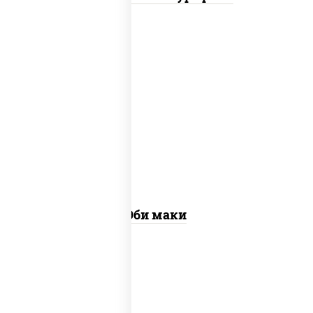
рис, нори, креветки
Эби маки
рис, нори, сыр сливочный, огурцы