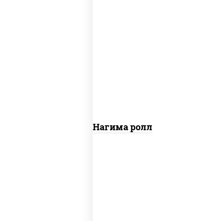
рис, нори, сыр сливочный, огурцы
свежие, лосось слабосоленый
Сяке Нагима ролл
рис, нори, сыр сливочный, огурцы
свежие, омлет, лосось слабосоленый