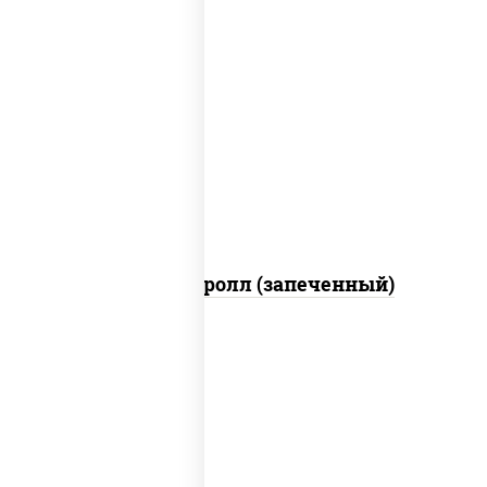
рис, нори, огурцы свежие, помидоры,
куриная грудка с паприкой, соус "шеф"
(майонез соус соевый зелень чеснок)
Тори Маки ролл (запеченный)
рис, нори, майонез, огурцы свежие,
авокадо, креветки, икра "масаго"