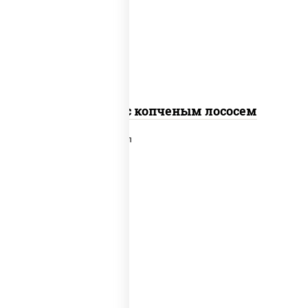
рис, нори, соус "спайс" (майонез соус
чили соус шрирача), лосось копченый
Спайс ролл с копченым лососем
рис, нори, сыр сливочный, лосось
слабосоленый, икра "масаго", сухари
панировочные