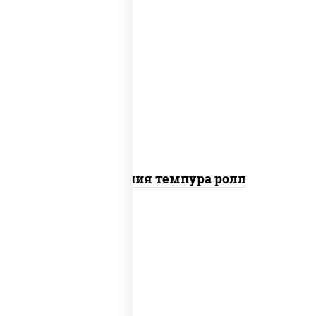
рис, нори, икра "масаго", майонез, краб
снежный, огурцы свежие, авокадо,
сухари панировочные
Калифорния темпура ролл
рис, нори, сыр сливочный, икра "масаго"