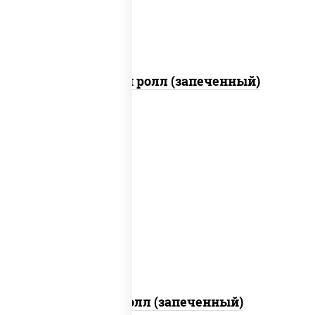
Чили чикен ролл (запеченный)
рис, нори, сыр сливочный, огурцы
свежие, куриная грудка с паприкой,
бекон, соус "унаги", кунжут
Бостон ролл (запеченный)