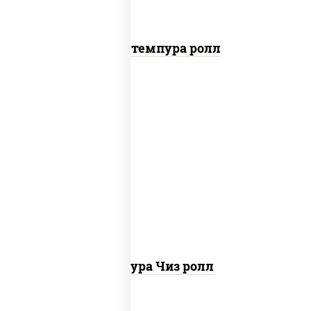
Бекон темпура ролл
рис, нори, сыр сливочный, сухари
панировочные
Темпура Чиз ролл