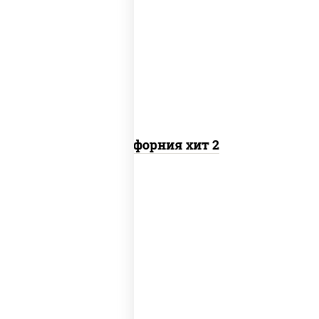
рис, нори, майонез, авокадо, краб
снежный, икра "масаго"
Калифорния хит 2
рис, нори, бекон, соус "техасский
барбекю", сыр сливочный, огурцы
свежие, сухари панировочные