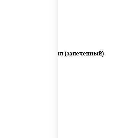
свежие, креветки, лосось слабосоленый,
соус "унаги", соус "спайс" (майонез соус
чили соус шрирача), икра "масаго"
Ойси ролл (запеченный)
рис, нори, тунец, сыр сливочный, огурцы
свежие, соус "спайс" (майонез соус чили
соус шрирача), сухари панировочные