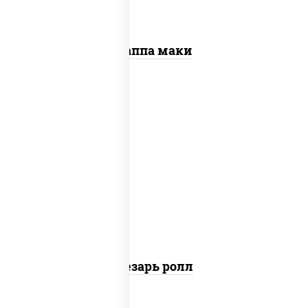
Каппа маки
соус "цезарь" (масло растительное
загустители сахар яйца чеснок специи
перец черный консерванты), сыр
"пармезан", рис, нори, куриная грудка с
паприкой, салат "айсберг", кунжут
Цезарь ролл