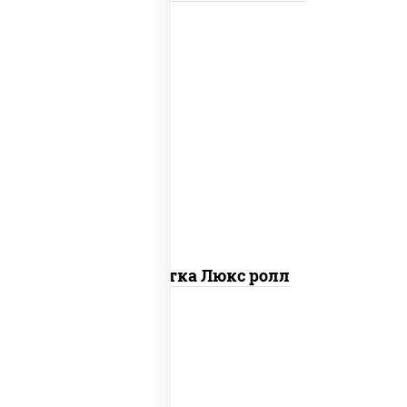
креветки, рис, нори, майонез, икра
"масаго", кляр, сухари панировочные,
кунжут
Креветка Люкс ролл