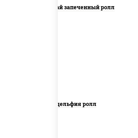
Кунсей фурай запеченный ролл
new
рис, нори, сыр сливочный, авокадо,
лосось слабосоленый
Филадельфия ролл