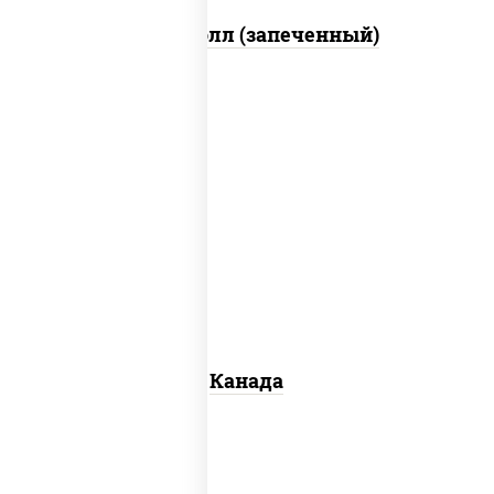
Митто ролл (запеченный)
соус "унаги", рис, нори, сыр сливочный,
огурцы свежие, лосось слабосоленый,
угорь копченый, кунжут
Канада