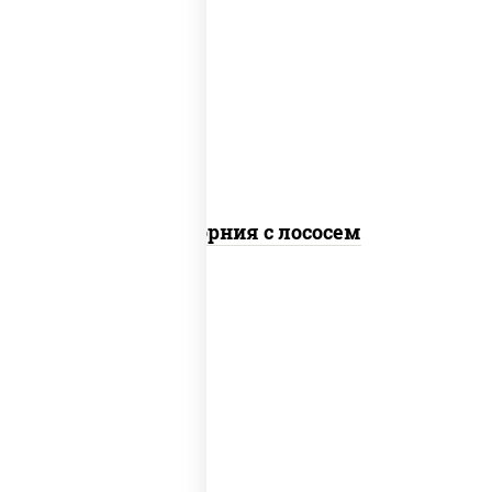
рис, нори, майонез, авокадо, огурцы
свежие, лосось слабосоленый, икра
"масаго"
Калифорния с лососем
рис, нори, лосось слабосоленый