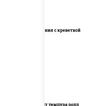
Калифорния с креветкой
рис, нори, угорь копченый, икра
"масаго", сыр сливочный, огурцы свежие,
сухари панировочные
Динамит темпура ролл