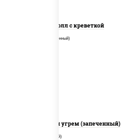
Спайс ролл с креветкой
рис, нори, огурцы свежие, креветки,
угорь копченый, икра "масаго", соус
"хот" (майонез кетчуп табаско чеснок
масаго)
С креветкой и угрем (запеченный)