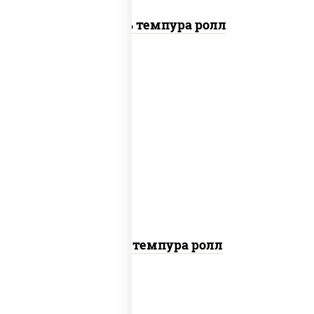
Цезарь темпура ролл
рис, нори, тунец, омлет, соус "спайс"
(майонез соус чили соус шрирача), сухари
панировочные
Тунец темпура ролл