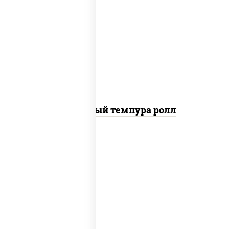
рис, нори, лосось слабосоленый, огурцы
свежие, сыр сливочный, сухари
панировочные
Сливочный темпура ролл
рис, нори, креветки, соус "спайс"
(майонез соус чили соус шрирача)