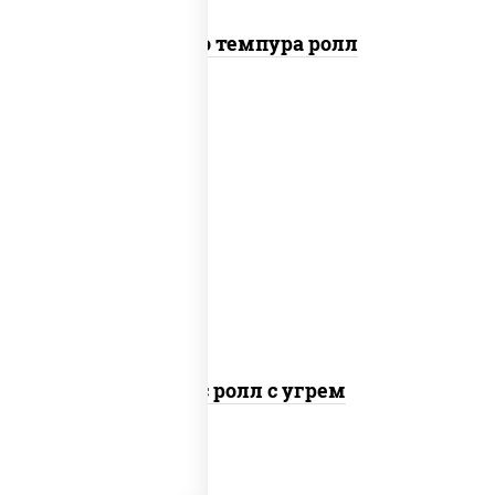
Бонито темпура ролл
рис, нори, соус "спайс" (майонез соус
чили соус шрирача), угорь копченый
Спайс ролл с угрем