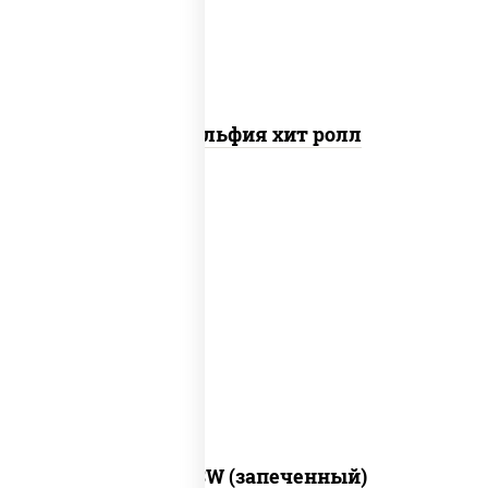
Филадельфия хит ролл
рис, нори, сыр сливочный, краб снежный,
соус "яки" (майонез чеснок масаго
лосось слабосолёный), соус "унаги"
Город PSW (запеченный)