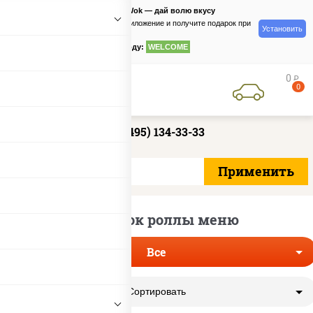
PizzaSushiWok — дай волю вкусу
Скачайте приложение и получите подарок при
Установить
заказе
по промокоду:
WELCOME
0
руб
0
+7 (495) 134-33-33
Суши вок роллы меню
Все
Сортировать