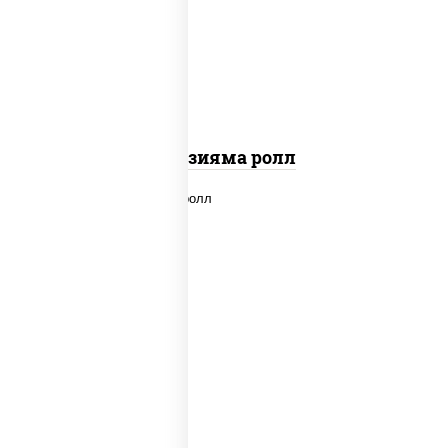
"вулкан" (креветки отварные; краб
снежный; майонез; чеснок; икра масаго)
Фудзияма ролл
new
рис, нори, лосось копченый, сыр
сливочный, огурцы свежие, соус "вулкан"
(креветки отварные; краб снежный;
майонез; чеснок; икра масаго), кунжут