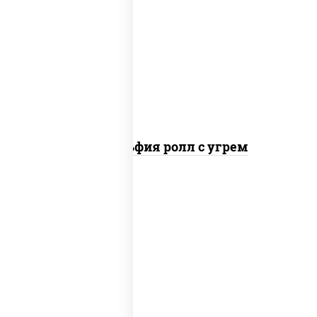
рис, нори, сыр сливочный, угорь
копченый, соус "унаги", кунжут
Филадельфия ролл с угрем
пост
рис, нори, огурцы свежие, кунжут