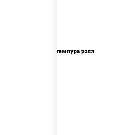
нори, краб снежный, сыр сливочный,
икра "масаго", омлет, угорь копченый,
сухари панировочные, соус "унаги"
Кани темпура ролл
соус "цезарь" (масло растительное
загустители сахар яйца чеснок специи
перец черный консерванты), сыр
"пармезан", рис, нори, салат "айсберг",
помидоры, куриная грудка с паприкой,
сухари панировочные