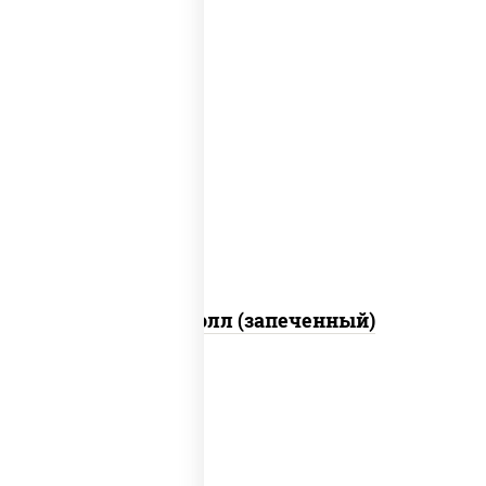
рис, нори, сыр сливочный, огурцы
свежие, куриная грудка с паприкой,
бекон, соус "унаги", кунжут
Бостон ролл (запеченный)
рис, нори, огурцы свежие, краб снежный,