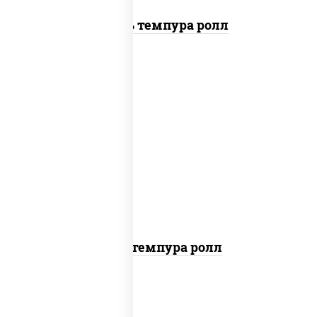
Цезарь темпура ролл
нори, краб снежный, сыр сливочный,
икра "масаго", омлет, угорь копченый,
сухари панировочные, соус "унаги"
Кани темпура ролл