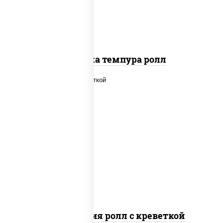
Креветка темпура ролл
рис, нори, огурцы свежие, салат
"айсберг", сыр сливочный, креветки,
соус "унаги"
Филадельфия ролл с креветкой