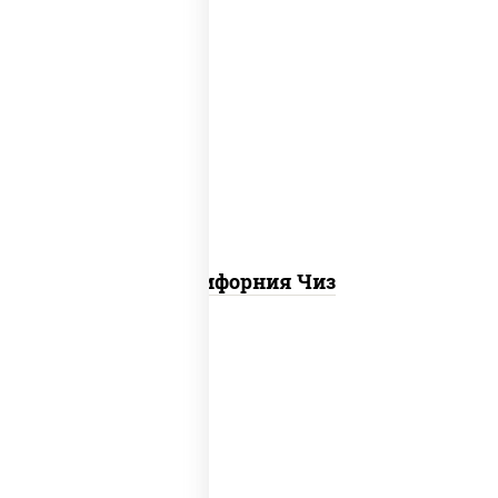
рис, нори, сыр сливочный, икра "масаго"
Калифорния Чиз
рис, нори, креветки, сыр сливочный,
салат "айсберг", сухари панировочные