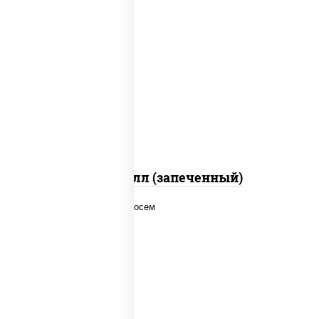
рис, нори, сыр сливочный, салат
"айсберг", куриная грудка с паприкой,
лук фри, сыр "пармезан", соус "цезарь"
(масло растительное загустители
сахар яйца чеснок специи перец черный
консерванты)
Хотто ролл (запеченный)
рис, нори, соус "спайс" (майонез соус
чили соус шрирача), лосось копченый