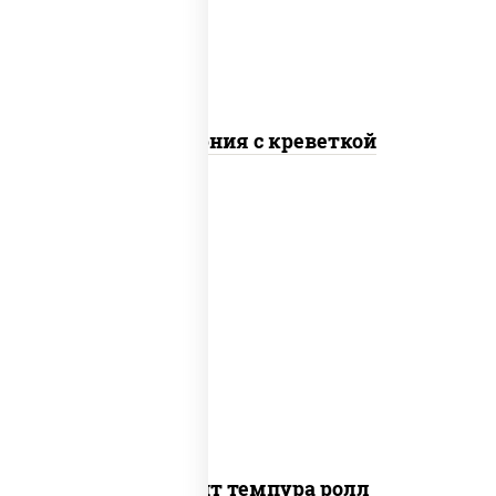
Калифорния с креветкой
рис, нори, угорь копченый, икра
"масаго", сыр сливочный, огурцы свежие,
сухари панировочные
Динамит темпура ролл