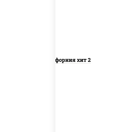
рис, нори, майонез, авокадо, краб
снежный, икра "масаго"
Калифорния хит 2
рис, нори, бекон, соус "техасский
барбекю", сыр сливочный, огурцы
свежие, сухари панировочные