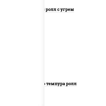
Спайс ролл с угрем
рис, нори, тунец, сыр сливочный, огурцы
свежие, соус "спайс" (майонез соус чили
соус шрирача), сухари панировочные
Бонито темпура ролл