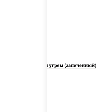
рис, нори, огурцы свежие, креветки,
угорь копченый, икра "масаго", соус
"хот" (майонез кетчуп табаско чеснок
масаго)
С креветкой и угрем (запеченный)
рис, нори, майонез, огурцы свежие,
авокадо, креветки, икра "масаго"