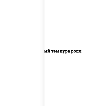
рис, нори, лосось слабосоленый, огурцы
свежие, сыр сливочный, сухари
панировочные
Сливочный темпура ролл
рис, нори, креветки, соус "спайс"
(майонез соус чили соус шрирача)