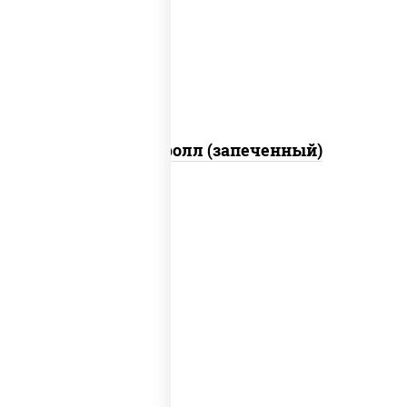
свежие, икра "масаго", соус "яки"
(майонез чеснок масаго лосось
слабосолёный), соус "унаги"
Сальмон ролл (запеченный)
соус "унаги", рис, нори, сыр сливочный,
огурцы свежие, лосось слабосоленый,
угорь копченый, кунжут