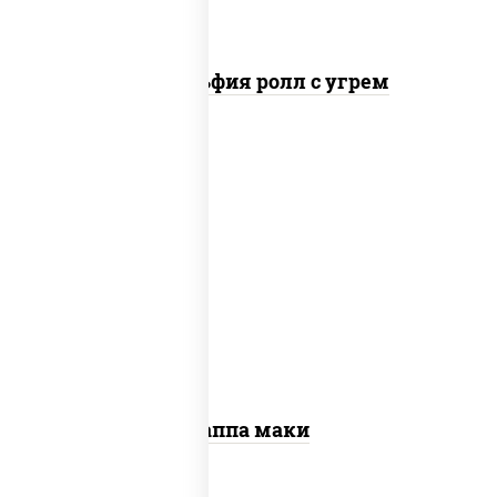
Филадельфия ролл с угрем
пост
рис, нори, огурцы свежие, кунжут
Каппа маки