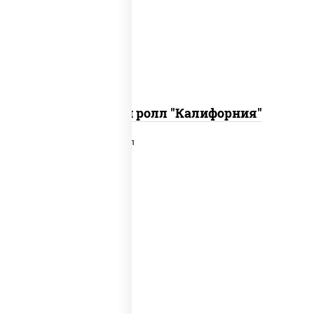
икра "масаго", соус "хот" (майонез
кетчуп табаско чеснок масаго)
Запеченный ролл "Калифорния"
рис, нори, сыр сливочный, лосось
слабосоленый, икра "масаго", сухари
панировочные