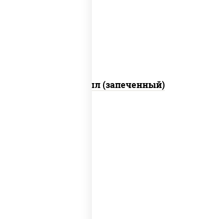
свежие, креветки, лосось слабосоленый,
соус "унаги", соус "спайс" (майонез соус
чили соус шрирача), икра "масаго"
Ойси ролл (запеченный)
рис, нори, соус "спайс" (майонез соус
чили соус шрирача), угорь копченый