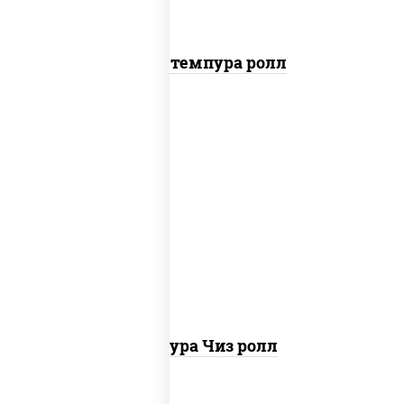
Бекон темпура ролл
рис, нори, сыр сливочный, сухари
панировочные
Темпура Чиз ролл