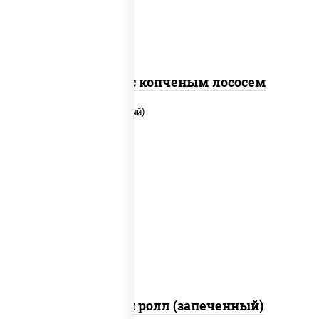
Спайс ролл с копченым лососем
рис, нори, сыр сливочный, помидоры,
куриная грудка с паприкой, соус "спайс"
(майонез соус чили соус шрирача)
Чили чикен ролл (запеченный)