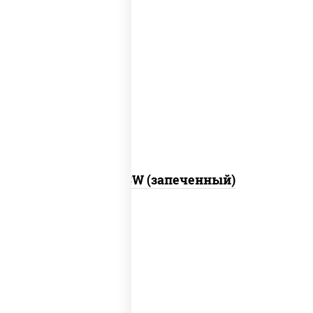
рис, нори, сыр сливочный, краб снежный,
соус "яки" (майонез чеснок масаго
лосось слабосолёный), соус "унаги"
Город PSW (запеченный)
рис, нори, майонез, краб снежный,
огурцы свежие, икра "масаго"