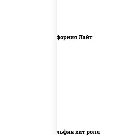
Калифорния Лайт
рис, нори, сыр сливочный, огурцы
свежие, омлет, лосось слабосоленый
Филадельфия хит ролл