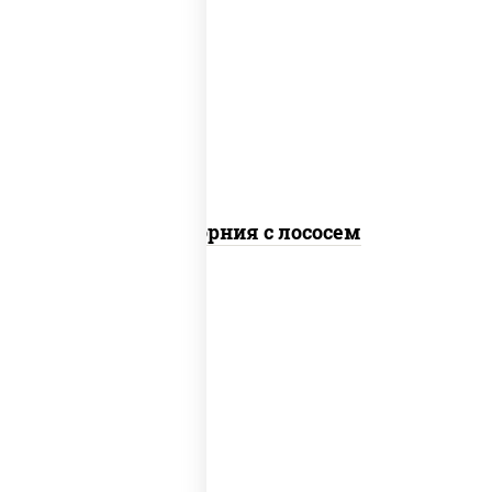
рис, нори, майонез, авокадо, огурцы
свежие, лосось слабосоленый, икра
"масаго"
Калифорния с лососем
рис, нори, сыр сливочный, огурцы
свежие, лосось слабосоленый