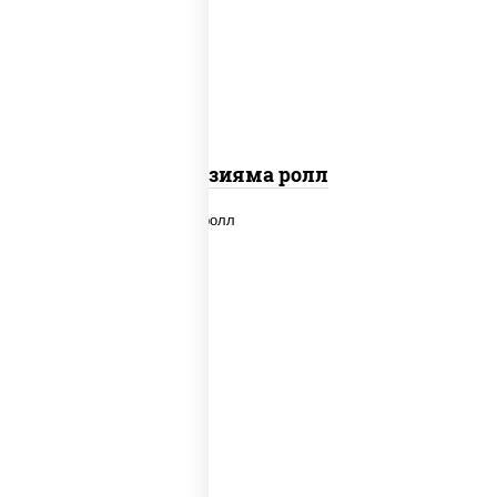
"вулкан" (креветки отварные; краб
снежный; майонез; чеснок; икра масаго)
Фудзияма ролл
new
рис, нори, лосось копченый, сыр
сливочный, огурцы свежие, соус "вулкан"
(креветки отварные; краб снежный;
майонез; чеснок; икра масаго), кунжут