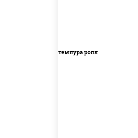
рис, нори, тунец, омлет, соус "спайс"
(майонез соус чили соус шрирача), сухари
панировочные
Тунец темпура ролл
соус "цезарь" (масло растительное
загустители сахар яйца чеснок специи
перец черный консерванты), сыр
"пармезан", рис, нори, салат "айсберг",
помидоры, куриная грудка с паприкой,
сухари панировочные