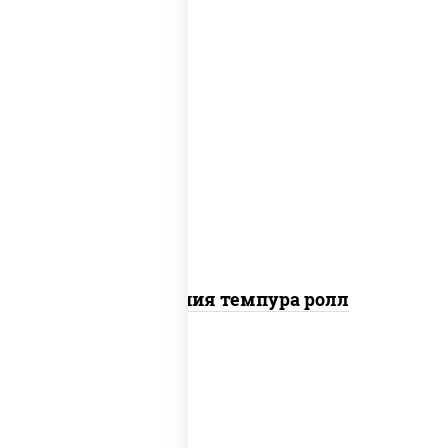
рис, нори, икра "масаго", майонез, краб
снежный, огурцы свежие, авокадо,
сухари панировочные
Калифорния темпура ролл
рис, нори, сыр сливочный, огурцы