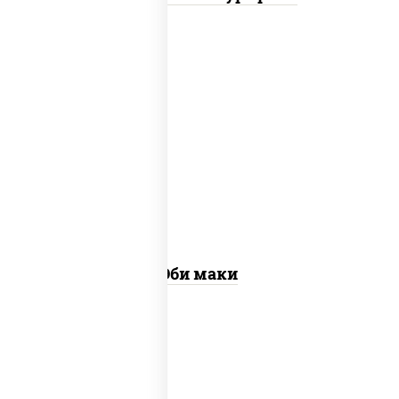
рис, нори, креветки
Эби маки
рис, нори, сыр сливочный, огурцы