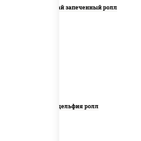
Кунсей фурай запеченный ролл
new
рис, нори, сыр сливочный, авокадо,
лосось слабосоленый
Филадельфия ролл