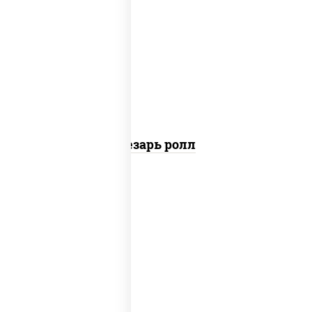
соус "цезарь" (масло растительное
загустители сахар яйца чеснок специи
перец черный консерванты), сыр
"пармезан", рис, нори, куриная грудка с
паприкой, салат "айсберг", кунжут
Цезарь ролл
рис, нори, сыр сливочный, угорь
копченый, соус "унаги", кунжут