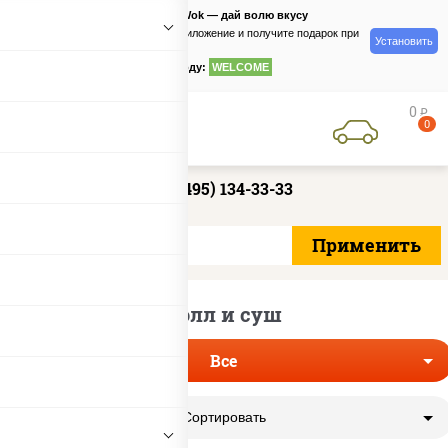
PizzaSushiWok — дай волю вкусу
Скачайте приложение и получите подарок при
Установить
заказе
по промокоду:
WELCOME
0
руб
0
+7 (495) 134-33-33
Ролл и суш
Все
Сортировать