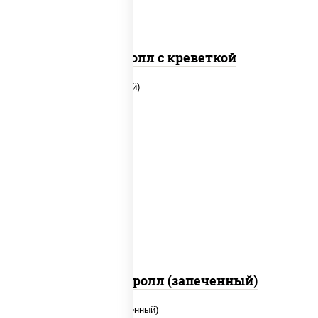
Спайс ролл с креветкой
рис, нори, огурцы свежие, помидоры,
куриная грудка с паприкой, соус "шеф"
(майонез соус соевый зелень чеснок)
Тори Маки ролл (запеченный)