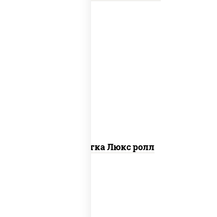
креветки, рис, нори, майонез, икра
"масаго", кляр, сухари панировочные,
кунжут
Креветка Люкс ролл