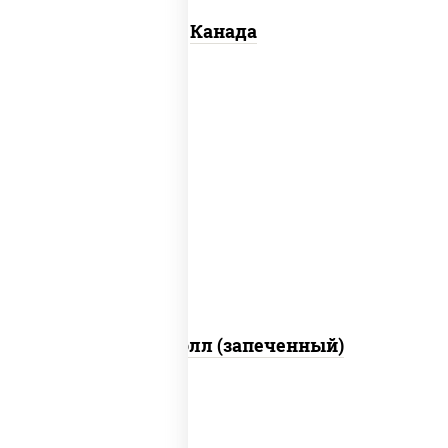
Канада
рис, нори, сыр сливочный, бекон, куриная
грудка с паприкой, сыр "пармезан", соус
"цезарь" (масло растительное
загустители сахар яйца чеснок специи
перец черный консерванты)
Митто ролл (запеченный)