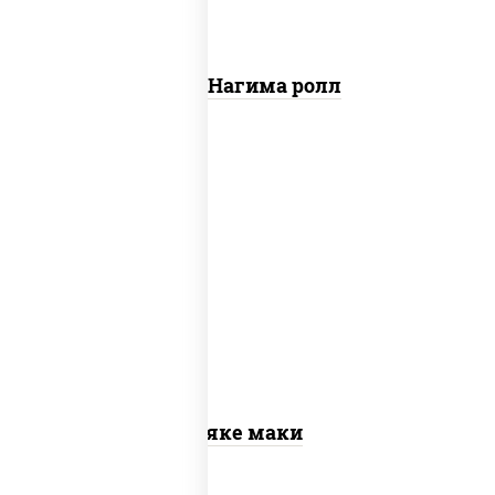
Сяке Нагима ролл
рис, нори, лосось слабосоленый
Сяке маки