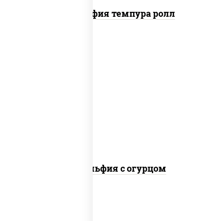
Филадельфия темпура ролл
рис, нори, сыр сливочный, огурцы
свежие, лосось слабосоленый
Филадельфия с огурцом