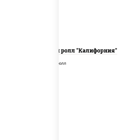
снежный, икра "масаго", соус "хот"
(майонез кетчуп табаско чеснок
масаго)
Запеченный ролл "Калифорния"
рис, нори, сыр сливочный, лосось
слабосоленый, икра "масаго", сухари
панировочные