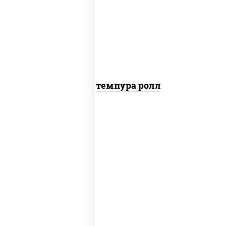
рис, нори, тунец, омлет, соус "спайс"
(майонез соус чили соус шрирача),
сухари панировочные
Тунец темпура ролл
соус "цезарь" (масло растительное
загустители сахар яйца чеснок
специи перец черный консерванты),
сыр "пармезан", рис, нори, салат
"айсберг", помидоры, куриная грудка
с паприкой, сухари панировочные