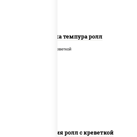
Креветка темпура ролл
рис, нори, огурцы свежие, салат
"айсберг", сыр сливочный, креветки,
соус "унаги"
Филадельфия ролл с креветкой