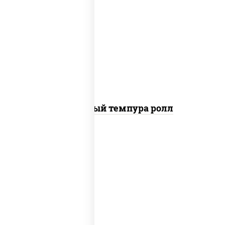
рис, нори, лосось слабосоленый,
огурцы свежие, сыр сливочный,
сухари панировочные
Сливочный темпура ролл
рис, нори, креветки, соус "спайс"
(майонез соус чили соус шрирача)