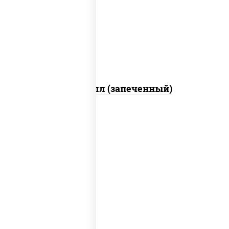
свежие, креветки, лосось
слабосоленый, соус "унаги", соус
"спайс" (майонез соус чили соус
шрирача), икра "масаго"
Ойси ролл (запеченный)
рис, нори, соус "спайс" (майонез соус
чили соус шрирача), угорь копченый