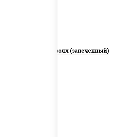
свежие, икра "масаго", соус "яки"
(майонез чеснок масаго лосось
слабосолёный), соус "унаги"
Сальмон ролл (запеченный)
соус "унаги", рис, нори, сыр
сливочный, огурцы свежие, лосось
слабосоленый, угорь копченый,
кунжут