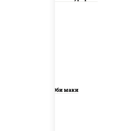
рис, нори, креветки
Эби маки
рис, нори, сыр сливочный, огурцы