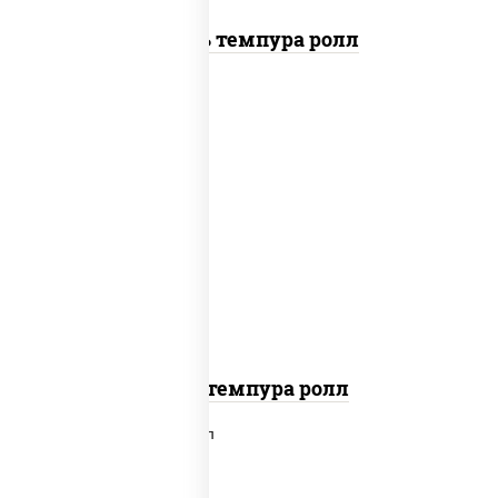
Цезарь темпура ролл
нори, краб снежный, сыр сливочный,
икра "масаго", омлет, угорь
копченый, сухари панировочные, соус
"унаги"
Кани темпура ролл