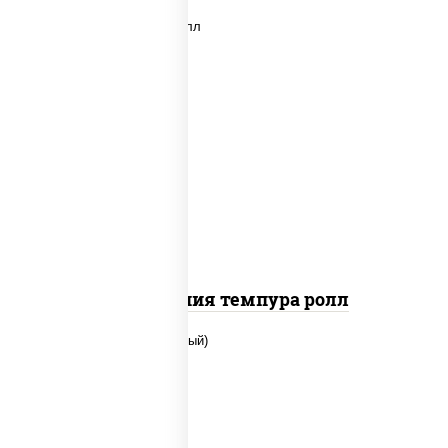
рис, нори, икра "масаго", майонез,
краб снежный, огурцы свежие,
авокадо, сухари панировочные
Калифорния темпура ролл
рис, нори, сыр сливочный, огурцы