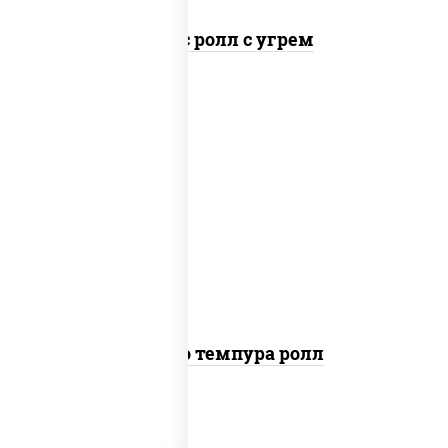
Спайс ролл с угрем
рис, нори, тунец, сыр сливочный,
огурцы свежие, соус "спайс" (майонез
соус чили соус шрирача), сухари
панировочные
Бонито темпура ролл