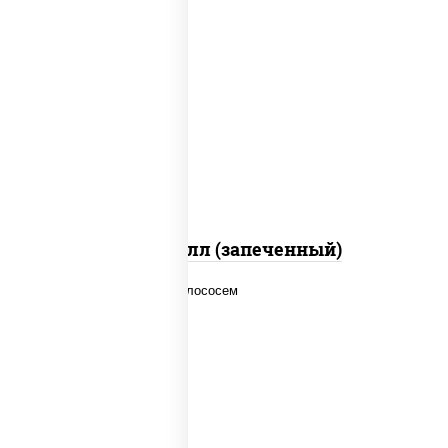
рис, нори, сыр сливочный, салат
"айсберг", куриная грудка с
паприкой, лук фри, сыр "пармезан",
соус "цезарь" (масло растительное
загустители сахар яйца чеснок
специи перец черный консерванты)
Хотто ролл (запеченный)
рис, нори, соус "спайс" (майонез соус
чили соус шрирача), лосось копченый