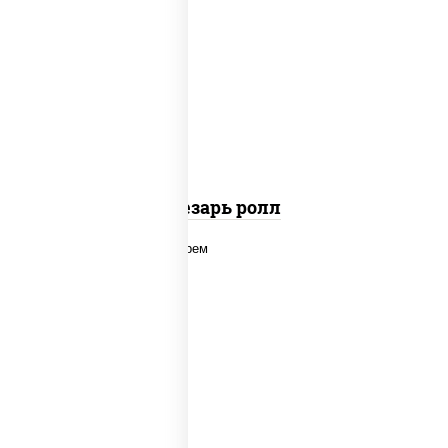
соус "цезарь" (масло растительное
загустители сахар яйца чеснок
специи перец черный консерванты),
сыр "пармезан", рис, нори, куриная
грудка с паприкой, салат "айсберг",
кунжут
Цезарь ролл
рис, нори, сыр сливочный, угорь
копченый, соус "унаги", кунжут