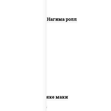
Сяке Нагима ролл
рис, нори, лосось слабосоленый
Сяке маки