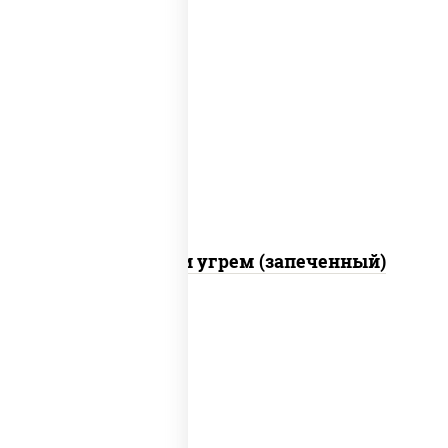
рис, нори, огурцы свежие, креветки,
угорь копченый, икра "масаго", соус
"хот" (майонез кетчуп табаско
чеснок масаго)
С креветкой и угрем (запеченный)
рис, нори, майонез, огурцы свежие,
авокадо, креветки, икра "масаго"