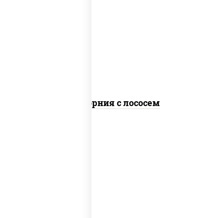
рис, нори, майонез, авокадо, огурцы
свежие, лосось слабосоленый, икра
"масаго"
Калифорния с лососем
рис, нори, сыр сливочный, огурцы
свежие, лосось слабосоленый