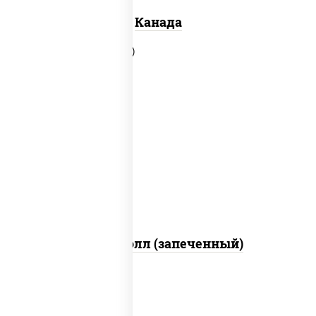
Канада
рис, нори, сыр сливочный, бекон,
куриная грудка с паприкой, сыр
"пармезан", соус "цезарь" (масло
растительное загустители сахар
яйца чеснок специи перец черный
консерванты)
Митто ролл (запеченный)