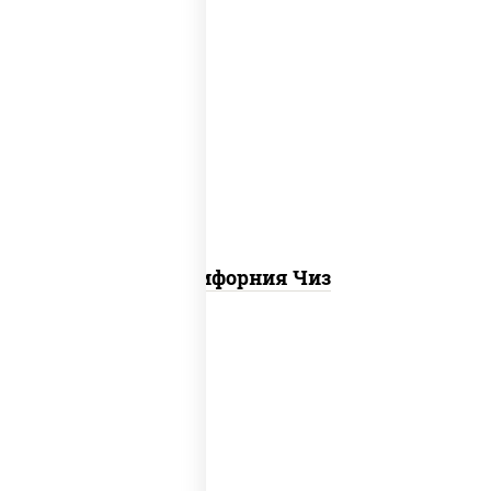
рис, нори, сыр сливочный, икра
"масаго"
Калифорния Чиз
рис, нори, креветки, сыр сливочный,
салат "айсберг", сухари
панировочные