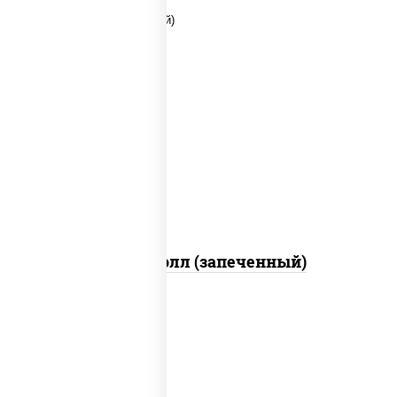
рис, нори, сыр сливочный, огурцы
свежие, куриная грудка с паприкой,
бекон, соус "унаги", кунжут
Бостон ролл (запеченный)
рис, нори, огурцы свежие, краб