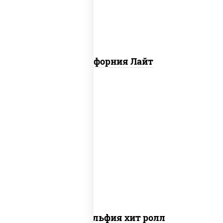
Калифорния Лайт
рис, нори, сыр сливочный, огурцы
свежие, омлет, лосось
слабосоленый
Филадельфия хит ролл