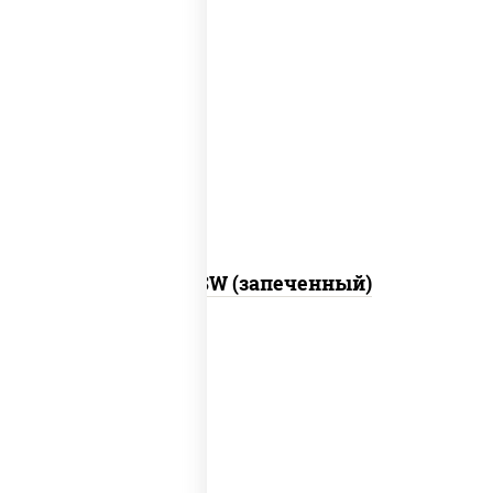
рис, нори, сыр сливочный, краб
снежный, соус "яки" (майонез чеснок
масаго лосось слабосолёный), соус
"унаги"
Город PSW (запеченный)
рис, нори, майонез, краб снежный,
огурцы свежие, икра "масаго"