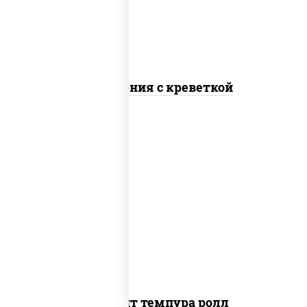
Калифорния с креветкой
рис, нори, угорь копченый, икра
"масаго", сыр сливочный, огурцы
свежие, сухари панировочные
Динамит темпура ролл