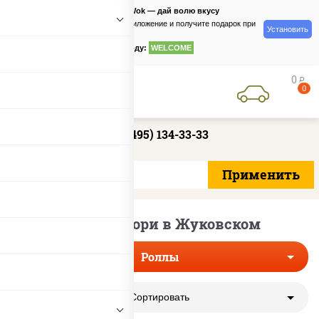
PizzaSushiWok — дай волю вкусу
Скачайте приложение и получите подарок при
Установить
заказе
по промокоду:
WELCOME
0
руб
0
+7 (495) 134-33-33
Роллы с нори в Жуковском
Роллы
Сортировать