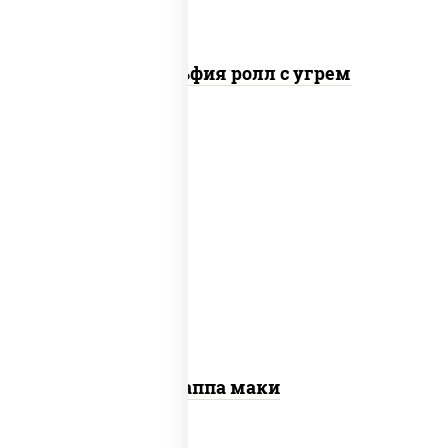
Филадельфия ролл с угрем
пост
рис, нори, огурцы свежие, кунжут
Каппа маки