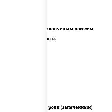
Спайс ролл с копченым лососем
рис, нори, сыр сливочный, помидоры,
куриная грудка с паприкой, соус
"спайс" (майонез соус чили соус
шрирача)
Чили чикен ролл (запеченный)