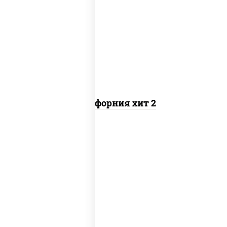
рис, нори, майонез, авокадо, краб
снежный, икра "масаго"
Калифорния хит 2
рис, нори, бекон, соус "техасский
барбекю", сыр сливочный, огурцы
свежие, сухари панировочные