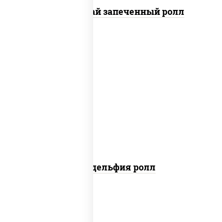
Кунсей фурай запеченный ролл
new
рис, нори, сыр сливочный, авокадо,
лосось слабосоленый
Филадельфия ролл