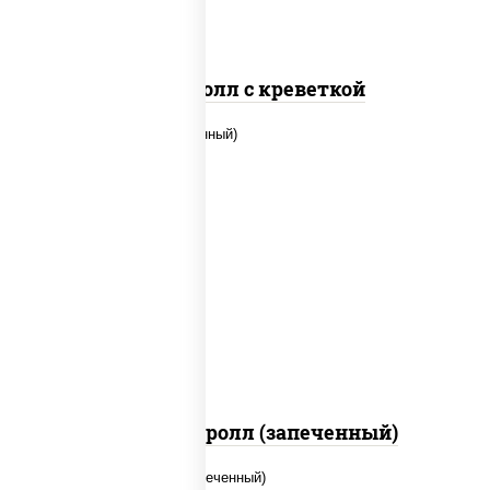
Спайс ролл с креветкой
рис, нори, огурцы свежие, помидоры,
куриная грудка с паприкой, соус
"шеф" (майонез соус соевый зелень
чеснок)
Тори Маки ролл (запеченный)