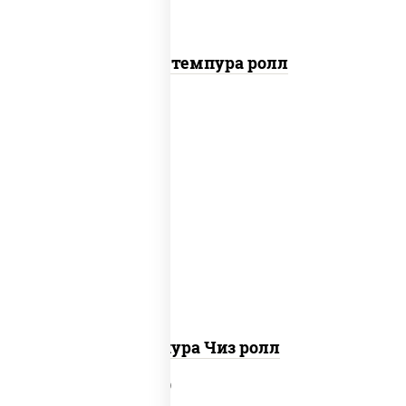
Бекон темпура ролл
рис, нори, сыр сливочный, сухари
панировочные
Темпура Чиз ролл