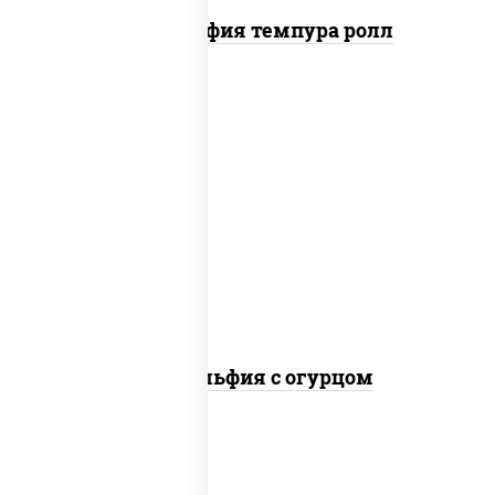
Филадельфия темпура ролл
рис, нори, сыр сливочный, огурцы
свежие, лосось слабосоленый
Филадельфия с огурцом