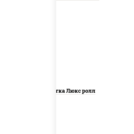
креветки, рис, нори, майонез, икра
"масаго", кляр, сухари панировочные,
кунжут
Креветка Люкс ролл