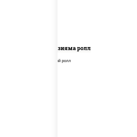
"вулкан" (креветки отварные; краб
снежный; майонез; чеснок; икра
масаго)
Фудзияма ролл
new
рис, нори, лосось копченый, сыр
сливочный, огурцы свежие, соус
"вулкан" (креветки отварные; краб
снежный; майонез; чеснок; икра
масаго), кунжут